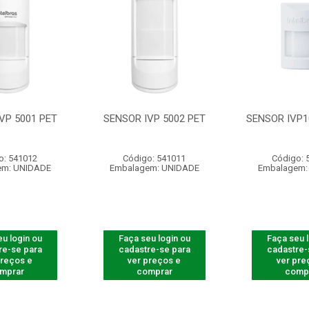
VP 5001 PET
SENSOR IVP 5002 PET
SENSOR IVP1
o: 541012
Código: 541011
Código: 
em: UNIDADE
Embalagem: UNIDADE
Embalagem:
u login ou
Faça seu login ou
Faça seu 
re-se para
cadastre-se para
cadastre-
preços e
ver preços e
ver pre
mprar
comprar
comp