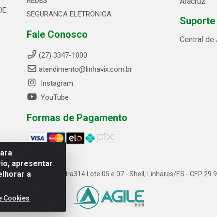
REDES
Aracruz
DE
SEGURANCA ELETRONICA
Suporte
Fale Conosco
Central de
(27) 3347-1000
atendimento@linhavix.com.br
Instagram
YouTube
Formas de Pagamento
para
io, apresentar
elhorar a
ida Alegre, 2521 - Quadra314 Lote 05 e 07 - Shell, Linhares/ES - CEP 2
e Cookies