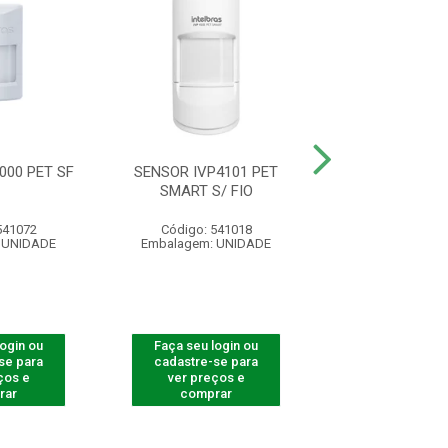
000 PET SF
SENSOR IVP4101 PET
SENSOR IVP 1
SMART S/ FIO
541072
Código: 541018
Código: 541
 UNIDADE
Embalagem: UNIDADE
Embalagem: U
login ou
Faça seu login ou
Faça seu log
se para
cadastre-se para
cadastre-se 
ços e
ver preços e
ver preços
rar
comprar
comprar