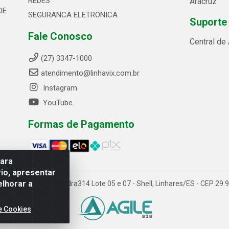
REDES
Aracruz
DE
SEGURANCA ELETRONICA
Suporte
Fale Conosco
Central de
(27) 3347-1000
atendimento@linhavix.com.br
Instagram
YouTube
Formas de Pagamento
para
io, apresentar
elhorar a
ida Alegre, 2521 - Quadra314 Lote 05 e 07 - Shell, Linhares/ES - CEP 2
e Cookies