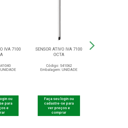
O IVA 7100
SENSOR ATIVO IVA 7100
SENSOR ATIVO 
XA
OCTA
AT
541040
Código: 541062
Código: 541
 UNIDADE
Embalagem: UNIDADE
Embalagem: U
login ou
Faça seu login ou
Faça seu log
se para
cadastre-se para
cadastre-se 
ços e
ver preços e
ver preços
rar
comprar
comprar