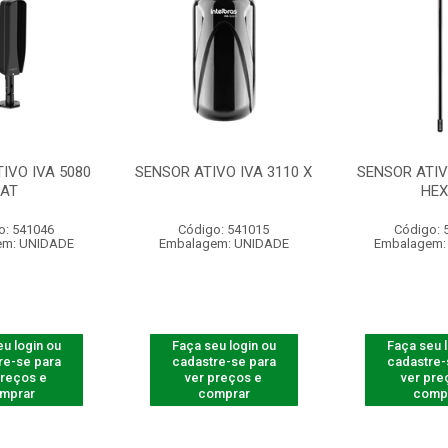
IVO IVA 5080
SENSOR ATIVO IVA 3110 X
SENSOR ATIV
AT
HE
o: 541046
Código: 541015
Código: 
em: UNIDADE
Embalagem: UNIDADE
Embalagem:
u login ou
Faça seu login ou
Faça seu 
re-se para
cadastre-se para
cadastre-
preços e
ver preços e
ver pre
mprar
comprar
comp