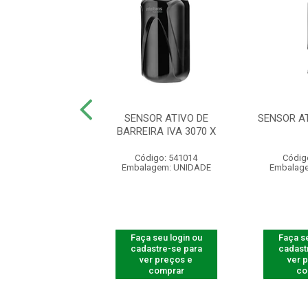
ATIVO IVA 5040
SENSOR ATIVO DE
SENSOR AT
AT
BARREIRA IVA 3070 X
digo: 541045
Código: 541014
Códig
agem: UNIDADE
Embalagem: UNIDADE
Embalag
 seu login ou
Faça seu login ou
Faça se
astre-se para
cadastre-se para
cadast
er preços e
ver preços e
ver 
comprar
comprar
co