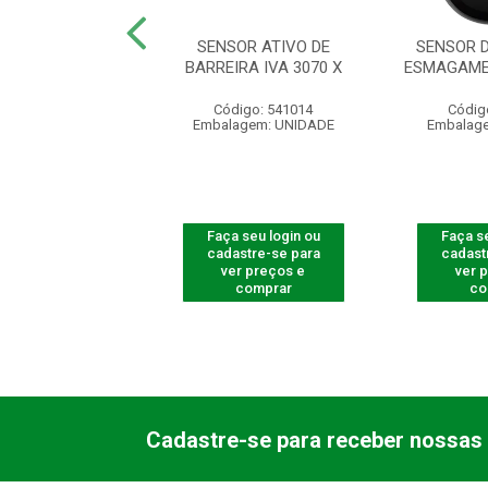
ATIVO IVA 5040
SENSOR ATIVO DE
SENSOR D
AT
BARREIRA IVA 3070 X
ESMAGAME
digo: 541045
Código: 541014
Códig
agem: UNIDADE
Embalagem: UNIDADE
Embalag
 seu login ou
Faça seu login ou
Faça se
astre-se para
cadastre-se para
cadast
er preços e
ver preços e
ver 
comprar
comprar
co
Cadastre-se para receber nossas 