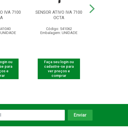
O IVA 7100
SENSOR ATIVO IVA 7100
SENSOR ATIVO 
XA
OCTA
AT
541040
Código: 541062
Código: 541
 UNIDADE
Embalagem: UNIDADE
Embalagem: U
login ou
Faça seu login ou
Faça seu log
se para
cadastre-se para
cadastre-se 
ços e
ver preços e
ver preços
rar
comprar
comprar