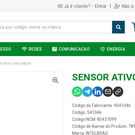
|
Já é cliente? - Entrar
Não é 
CESSO
REDES
COMUNICACAO
ENERGIA
 ATIVO IVA 5080 AT
SENSOR ATIVO
Código do Fabricante: 4541046
Código: 541046
Código NCM: 85437099
Código de Barras do Produto: 7
Marca:
INTELBRAS