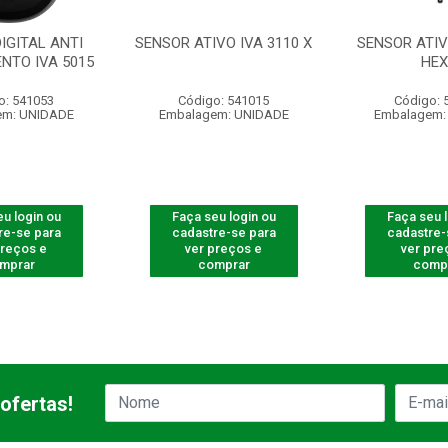
IGITAL ANTI
SENSOR ATIVO IVA 3110 X
SENSOR ATIV
NTO IVA 5015
HE
o: 541053
Código: 541015
Código: 
em: UNIDADE
Embalagem: UNIDADE
Embalagem:
u login ou
Faça seu login ou
Faça seu 
re-se para
cadastre-se para
cadastre-
preços e
ver preços e
ver pre
mprar
comprar
comp
ofertas!