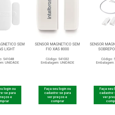
GNETICO SEM
SENSOR MAGNETICO SEM
SENSOR MAGN 
AS LIGHT
FIO XAS 8000
SOBREPO
o: 541048
Código: 541032
Código: 
em: UNIDADE
Embalagem: UNIDADE
Embalagem:
u login ou
Faça seu login ou
Faça seu 
re-se para
cadastre-se para
cadastre-
preços e
ver preços e
ver pre
mprar
comprar
comp