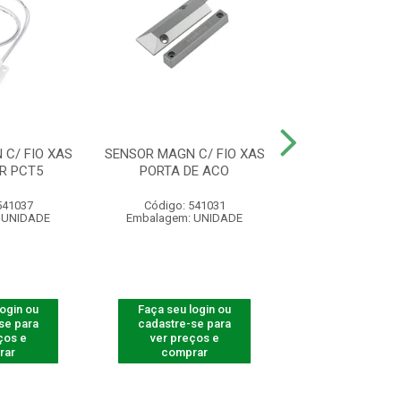
C/ FIO XAS
SENSOR MAGN C/ FIO XAS
SENSOR ABE
R PCT5
PORTA DE ACO
MAGNET.S/FIO X
541037
Código: 541031
Código: 541
 UNIDADE
Embalagem: UNIDADE
Embalagem: U
login ou
Faça seu login ou
Faça seu log
se para
cadastre-se para
cadastre-se 
ços e
ver preços e
ver preços
rar
comprar
comprar