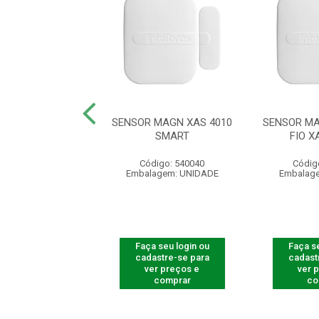
OR ABERTURA
SENSOR MAGN XAS 4010
SENSOR MA
S/FIO XAS SMART
SMART
FIO X
digo: 541052
Código: 540040
Códig
agem: UNIDADE
Embalagem: UNIDADE
Embalag
 seu login ou
Faça seu login ou
Faça se
astre-se para
cadastre-se para
cadast
er preços e
ver preços e
ver 
comprar
comprar
co