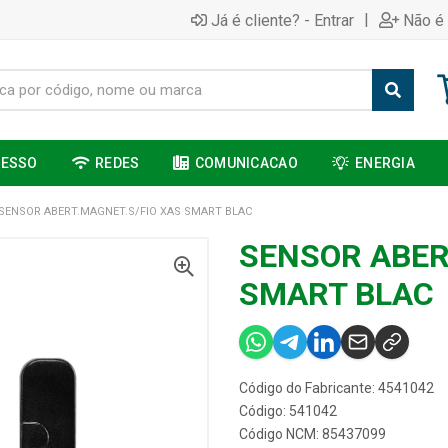
|
Já é cliente? - Entrar
Não é 
CESSO
REDES
COMUNICACAO
ENERGIA
SENSOR ABERT.MAGNET.S/FIO XAS SMART BLAC
SENSOR ABER
SMART BLAC
Código do Fabricante: 4541042
Código: 541042
Código NCM: 85437099