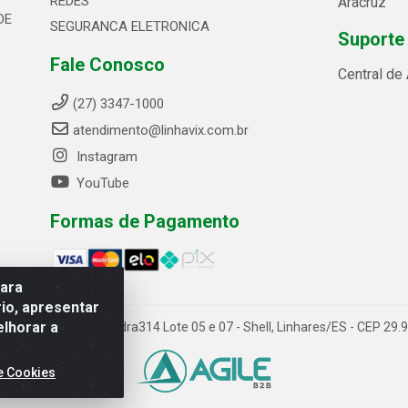
REDES
Aracruz
DE
SEGURANCA ELETRONICA
Suporte
Fale Conosco
Central de
(27) 3347-1000
atendimento@linhavix.com.br
Instagram
YouTube
Formas de Pagamento
para
io, apresentar
elhorar a
ida Alegre, 2521 - Quadra314 Lote 05 e 07 - Shell, Linhares/ES - CEP 2
e Cookies