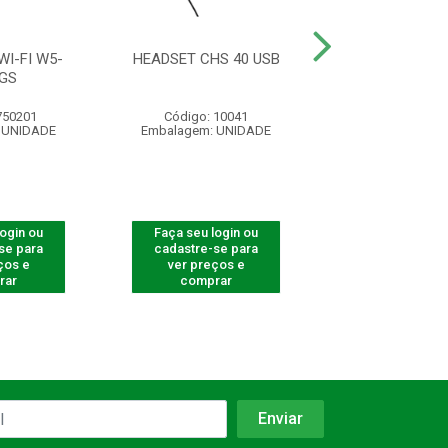
I-FI W5-
HEADSET CHS 40 USB
MOUSE S/FIO MS
GS
BLISTE
750201
Código: 10041
Código: 290
 UNIDADE
Embalagem: UNIDADE
Embalagem: U
login ou
Faça seu login ou
Faça seu log
se para
cadastre-se para
cadastre-se 
ços e
ver preços e
ver preços
rar
comprar
comprar