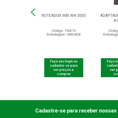
FIO MSI50 PRETO
ROTEADOR WIR W4-300S
ADAPTADO
BLISTER
A
digo: 290009
Código: 750215
Códig
agem: UNIDADE
Embalagem: UNIDADE
Embalag
 seu login ou
Faça seu login ou
Faça se
astre-se para
cadastre-se para
cadast
er preços e
ver preços e
ver 
comprar
comprar
co
Cadastre-se para receber nossas 