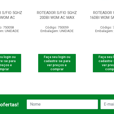
 S/FIO 5GHZ
ROTEADOR S/FIO 5GHZ
ROTEADOR 
I WOM AC
20DBI WOM AC MAX
16DBI WOM 5
o: 750058
Código: 750059
Código: 
em: UNIDADE
Embalagem: UNIDADE
Embalagem:
u login ou
Faça seu login ou
Faça seu 
re-se para
cadastre-se para
cadastre-
preços e
ver preços e
ver pre
mprar
comprar
comp
ofertas!