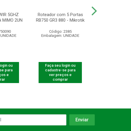
WIR 5GHZ
Roteador com 5 Portas
ROTEADOR ACCE
A MIMO 2UN
RB750 GR3 880 - Mikrotik
AP 310
750090
Código: 2385
Código: 750
 UNIDADE
Embalagem: UNIDADE
Embalagem: U
login ou
Faça seu login ou
Faça seu log
se para
cadastre-se para
cadastre-se 
ços e
ver preços e
ver preços
rar
comprar
comprar