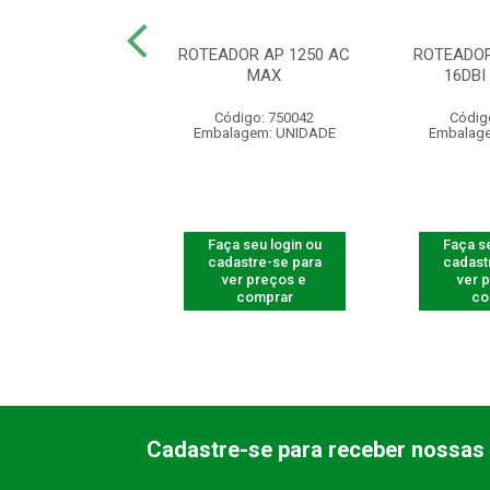
R ACCESS POINT
ROTEADOR AP 1250 AC
ROTEADOR
AP 310
MAX
16DB
digo: 750008
Código: 750042
Códig
agem: UNIDADE
Embalagem: UNIDADE
Embalag
 seu login ou
Faça seu login ou
Faça se
astre-se para
cadastre-se para
cadast
er preços e
ver preços e
ver 
comprar
comprar
co
Cadastre-se para receber nossas 