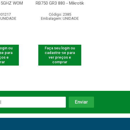
O 5GHZ WOM
RB750 GR3 880 - Mikrotik
AP 310
301217
Código: 2385
Código: 750
 UNIDADE
Embalagem: UNIDADE
Embalagem: U
login ou
Faça seu login ou
Faça seu log
se para
cadastre-se para
cadastre-se 
ços e
ver preços e
ver preços
rar
comprar
comprar