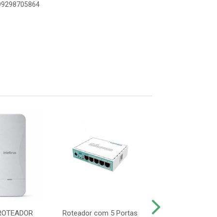
899298705864
ROTEADOR
Roteador com 5 Portas
ROTEADOR ACCE