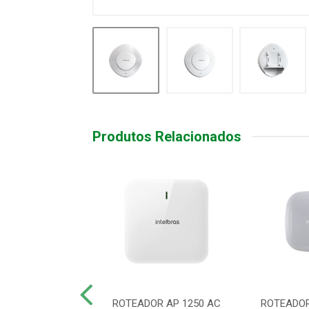
Produtos Relacionados
R ACCESS POINT
ROTEADOR AP 1250 AC
ROTEADOR