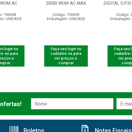
I WOM AC
20DBI WOM AC MAX
DIGITAL S/FI
o: 750058
Código: 750059
Código: 
em: UNIDADE
Embalagem: UNIDADE
Embalagem:
u login ou
Faça seu login ou
Faça seu 
re-se para
cadastre-se para
cadastre-
preços e
ver preços e
ver pre
mprar
comprar
comp
ofertas!
Boletos
Notas Fiscais