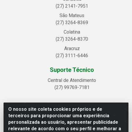
(27) 2141-7951
São Mateus
(27) 3264-8369
Colatina
(27) 3264-8370
Aracruz
(27) 3111-6446
Suporte Técnico
Central de Atendimento
(27) 99769-7181
O nosso site coleta cookies próprios e de
Linhavix Distribuidora LTDA - Avenida Alegre, 2521 -
terceiros para proporcionar uma experiência
Quadra314 Lote 05 e 07 - Shell, Linhares/ES - CEP
personalizada ao usuário, apresentar publicidade
29.901-605 - CNPJ 20.857.514/0001-75
relevante de acordo com o seu perfil e melhorar a