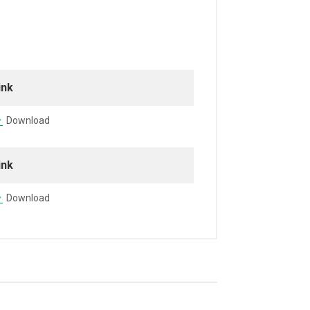
ink
Download
ink
Download