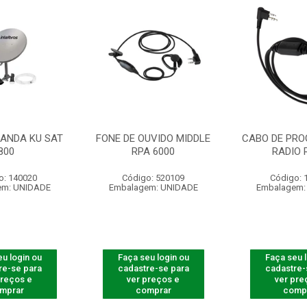
BANDA KU SAT
FONE DE OUVIDO MIDDLE
CABO DE PR
800
RPA 6000
RADIO 
o: 140020
Código: 520109
Código: 
em: UNIDADE
Embalagem: UNIDADE
Embalagem:
u login ou
Faça seu login ou
Faça seu 
re-se para
cadastre-se para
cadastre-
preços e
ver preços e
ver pre
mprar
comprar
comp