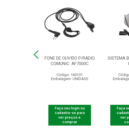
TOR BANDA KU
FONE DE OUVIDO P/RADIO
SISTEMA 
COMUNIC. AF7000C
ódigo: 4150
Código: 160101
Códig
agem: UNIDADE
Embalagem: UNIDADE
Embalag
 seu login ou
Faça seu login ou
Faça se
astre-se para
cadastre-se para
cadast
er preços e
ver preços e
ver 
comprar
comprar
co