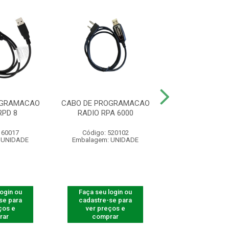
OGRAMACAO
CABO DE PROGRAMACAO
RECEPTOR BA
RPD 8
RADIO RPA 6000
160017
Código: 520102
Código: 41
 UNIDADE
Embalagem: UNIDADE
Embalagem: U
login ou
Faça seu login ou
Faça seu log
se para
cadastre-se para
cadastre-se 
ços e
ver preços e
ver preços
rar
comprar
comprar