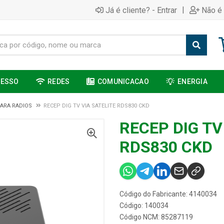
|
Já é cliente? - Entrar
Não é 
CESSO
REDES
COMUNICACAO
ENERGIA
ARA RADIOS
RECEP DIG TV VIA SATELITE RDS830 CKD
RECEP DIG TV
RDS830 CKD
Código do Fabricante: 4140034
Código: 140034
Código NCM: 85287119