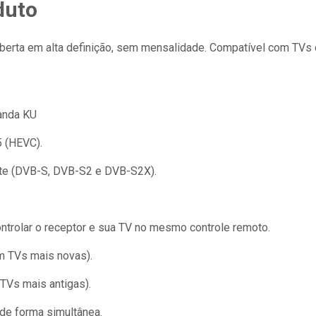
duto
erta em alta definição, sem mensalidade. Compatível com TVs de
Banda KU
5 (HEVC).
lite (DVB-S, DVB-S2 e DVB-S2X).
ontrolar o receptor e sua TV no mesmo controle remoto.
m TVs mais novas).
TVs mais antigas).
de forma simultânea.