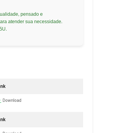
ualidade, pensado e
 para atender sua necessidade.
5U.
ink
Download
ink