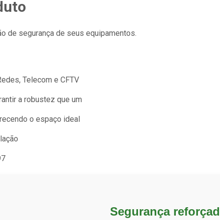
duto
rão de segurança de seus equipamentos.
 Redes, Telecom e CFTV
rantir a robustez que um
recendo o espaço ideal
ilação
97
Segurança reforça