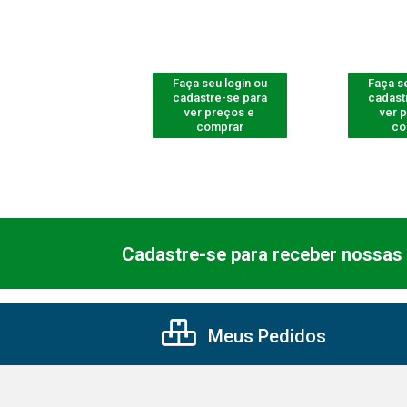
 seu login ou
Faça seu login ou
Faça se
astre-se para
cadastre-se para
cadast
er preços e
ver preços e
ver 
comprar
comprar
co
Cadastre-se para receber nossas 
Meus Pedidos