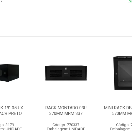
37
K 19” 05U X
RACK MONTADO 03U
MINI RACK D
ACR PRETO
370MM MRM 337
570MM MR
go: 3179
Código: 770337
Código: 
em: UNIDADE
Embalagem: UNIDADE
Embalagem: