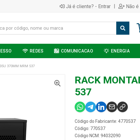
|
Já é cliente? - Entrar
Não é 
CESSO
REDES
COMUNICACAO
ENERGIA
05U 370MM MRM 537
RACK MONTA
537
Código do Fabricante: 4770537
Código: 770537
Código NCM: 94032090