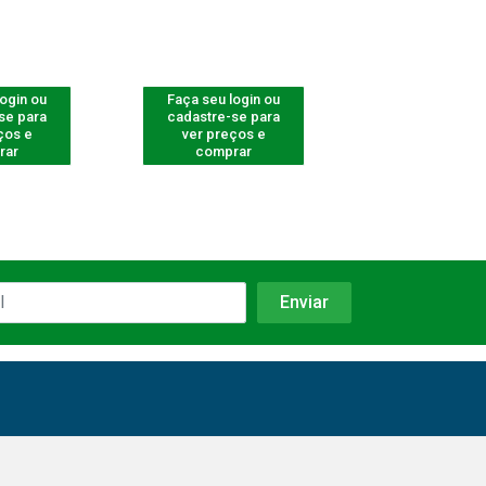
login ou
Faça seu login ou
Faça seu log
se para
cadastre-se para
cadastre-se 
ços e
ver preços e
ver preços
rar
comprar
comprar