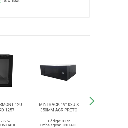
Download
ESMONT 12U
MINI RACK 19” 03U X
MINI RACK 19”
D 1257
350MM ACR PRETO
350MM ACR 
771257
Código: 3172
Código: 31
 UNIDADE
Embalagem: UNIDADE
Embalagem: U