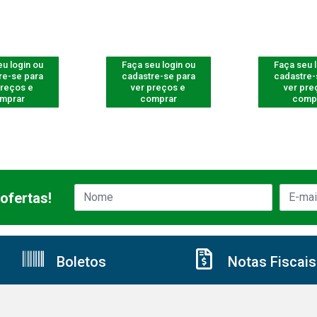
u login ou
Faça seu login ou
Faça seu 
re-se para
cadastre-se para
cadastre-
preços e
ver preços e
ver pre
mprar
comprar
comp
ofertas!
Boletos
Notas Fiscais