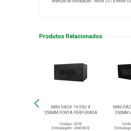
Manual de instalação - MRM 337 e MRM 5
Produtos Relacionados
RACK 19” 08U X
MINI RACK 19 05U X
MINI RAC
M ACR PRETO
350MM PORTA PERFURADA
350MM 
ódigo: 3178
Código: 3253
Códi
agem: UNIDADE
Embalagem: UNIDADE
Embalag