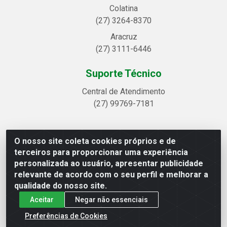
Colatina
(27) 3264-8370
Aracruz
(27) 3111-6446
Suporte Técnico
Central de Atendimento
(27) 99769-7181
O nosso site coleta cookies próprios e de
Linhavix Distribuidora LTDA - Avenida Alegre, 2521 -
terceiros para proporcionar uma experiência
Quadra314 Lote 05 e 07 - Shell, Linhares/ES - CEP
personalizada ao usuário, apresentar publicidade
29.901-605 - CNPJ 20.857.514/0001-75
relevante de acordo com o seu perfil e melhorar a
qualidade do nosso site.
Aceitar
Negar não essenciais
Preferências de Cookies