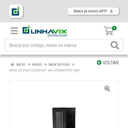
Baixe já nosso APP
0
VOLTAR
INÍCIO
RACKS
RACK DE PISO
RACK DE PISO DESMONT 44U 670MM RPD 4467