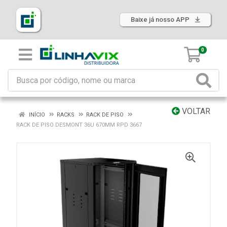
Baixe já nosso APP
0
VOLTAR
INÍCIO
RACKS
RACK DE PISO
RACK DE PISO DESMONT 36U 670MM RPD 3667