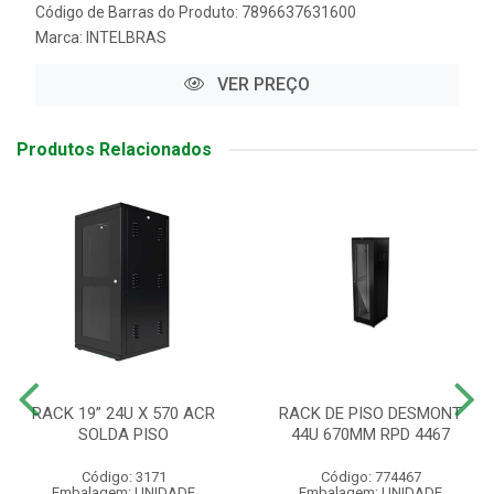
Código de Barras do Produto: 7896637631600
Marca:
INTELBRAS
VER PREÇO
Produtos Relacionados
RACK 19” 24U X 570 ACR
RACK DE PISO DESMONT
SOLDA PISO
44U 670MM RPD 4467
Código: 3171
Código: 774467
Embalagem: UNIDADE
Embalagem: UNIDADE