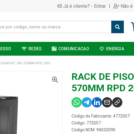
|
Já é cliente? - Entrar
Não é 
CESSO
REDES
COMUNICACAO
ENERGIA
 DESMONT 20U 570MM RPD 2057
RACK DE PIS
570MM RPD 2
Código do Fabricante: 4772057
Código: 772057
Código NCM: 94032090