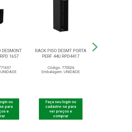
O DESMONT
RACK PISO DESMT PORTA
RACK PISO DES
RPD 1657
PERF 44U RPD4417
ACRIL 44U R
771657
Código: 770026
Código: 770
 UNIDADE
Embalagem: UNIDADE
Embalagem: U
login ou
Faça seu login ou
Faça seu log
se para
cadastre-se para
cadastre-se 
ços e
ver preços e
ver preços
rar
comprar
comprar