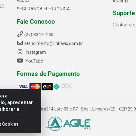
REDES
Aracruz
DE
SEGURANCA ELETRONICA
Suporte
Fale Conosco
Central de
(27) 3347-1000
atendimento@linhavix.com.br
Instagram
YouTube
Formas de Pagamento
para
io, apresentar
elhorar a
ida Alegre, 2521 - Quadra314 Lote 05 e 07 - Shell, Linhares/ES - CEP 2
e Cookies