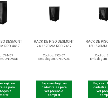
PISO DESMONT
RACK DE PISO DESMONT
RACK DE PIS
MM RPD 4467
24U 670MM RPD 2467
16U 570MM 
o: 774467
Código: 772467
Código: 
em: UNIDADE
Embalagem: UNIDADE
Embalagem:
u login ou
Faça seu login ou
Faça seu 
re-se para
cadastre-se para
cadastre-
preços e
ver preços e
ver pre
mprar
comprar
comp