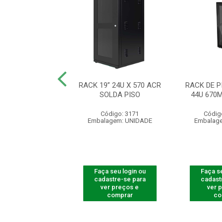
SO DESMT PORTA
RACK 19” 24U X 570 ACR
RACK DE 
 44U RPD4417
SOLDA PISO
44U 670
digo: 770027
Código: 3171
Códig
agem: UNIDADE
Embalagem: UNIDADE
Embalag
 seu login ou
Faça seu login ou
Faça se
astre-se para
cadastre-se para
cadast
er preços e
ver preços e
ver 
comprar
comprar
co