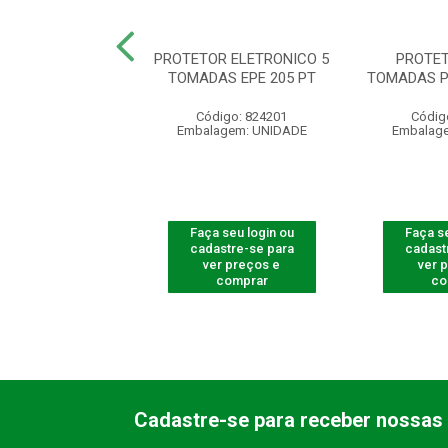
OR ELETRONICO
PROTETOR ELETRONICO 5
PROTET
T EPE 2003 BR
TOMADAS EPE 205 PT
TOMADAS P
digo: 300810
Código: 824201
Códig
agem: UNIDADE
Embalagem: UNIDADE
Embalag
 seu login ou
Faça seu login ou
Faça se
astre-se para
cadastre-se para
cadast
er preços e
ver preços e
ver 
comprar
comprar
co
Cadastre-se para receber nossas 