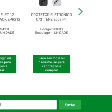
ELET 12
PROTETOR ELETRONICO
PROTETOR ELE
ACK EPR212
C/3 T EPE 2003 PT
C/3 T EPE 20
824301
Código: 300811
Código: 300
 UNIDADE
Embalagem: UNIDADE
Embalagem: U
login ou
Faça seu login ou
Faça seu log
se para
cadastre-se para
cadastre-se 
ços e
ver preços e
ver preços
rar
comprar
comprar