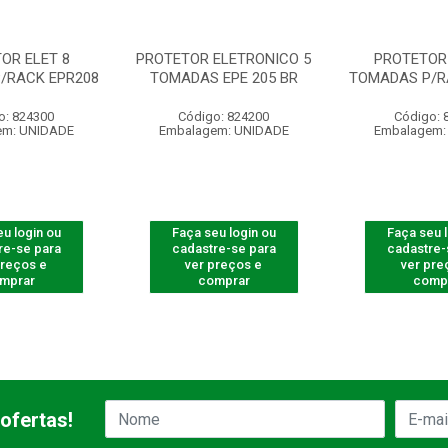
OR ELET 8
PROTETOR ELETRONICO 5
PROTETOR 
/RACK EPR208
TOMADAS EPE 205 BR
TOMADAS P/R
o: 824300
Código: 824200
Código: 
em: UNIDADE
Embalagem: UNIDADE
Embalagem:
u login ou
Faça seu login ou
Faça seu 
re-se para
cadastre-se para
cadastre-
preços e
ver preços e
ver pre
mprar
comprar
comp
ofertas!