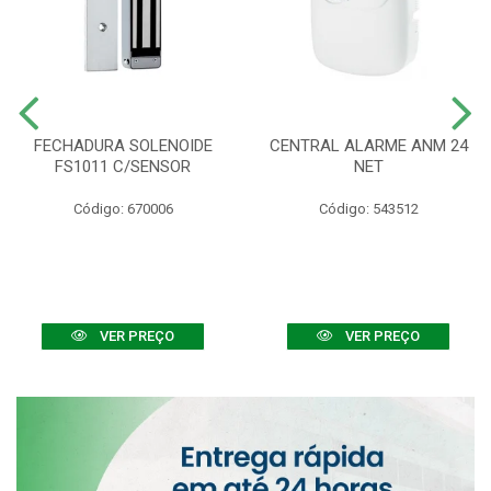
FECHADURA SOLENOIDE
CENTRAL ALARME ANM 24
FS1011 C/SENSOR
NET
Código: 670006
Código: 543512
VER PREÇO
VER PREÇO