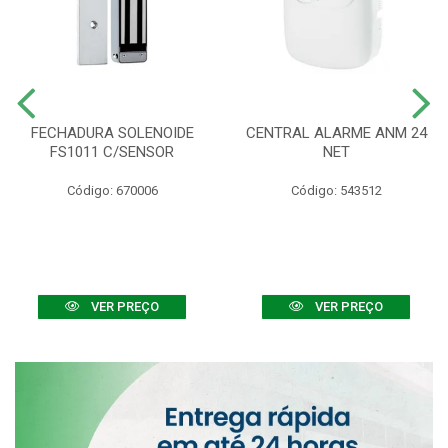
FECHADURA SOLENOIDE
CENTRAL ALARME ANM 24
FS1011 C/SENSOR
NET
Código: 670006
Código: 543512
VER PREÇO
VER PREÇO