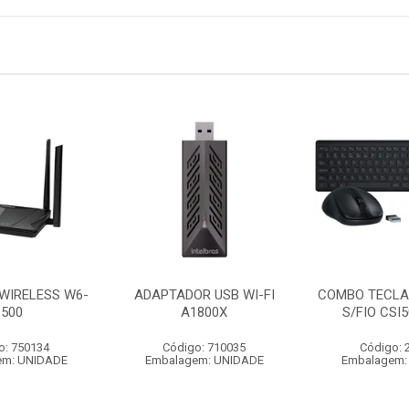
WIRELESS W6-
ADAPTADOR USB WI-FI
COMBO TECLA
1500
A1800X
S/FIO CSI
o: 750134
Código: 710035
Código: 
em: UNIDADE
Embalagem: UNIDADE
Embalagem: