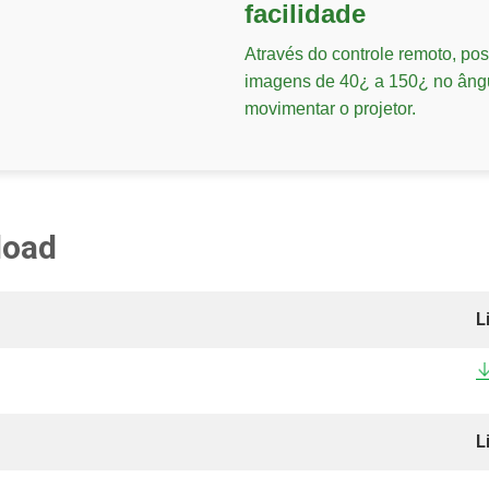
facilidade
Através do controle remoto, pos
imagens de 40¿ a 150¿ no ângu
movimentar o projetor.
load
L
L