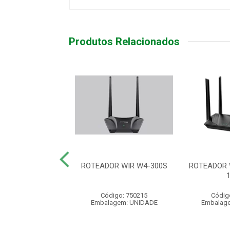
Produtos Relacionados
ET CHS 40 USB
ROTEADOR WIR W4-300S
ROTEADOR 
digo: 10041
Código: 750215
Códig
agem: UNIDADE
Embalagem: UNIDADE
Embalag