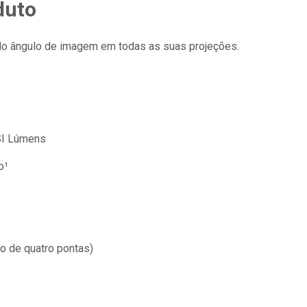
duto
 do ângulo de imagem em todas as suas projeções.
SI Lúmens
o¹
lo de quatro pontas)