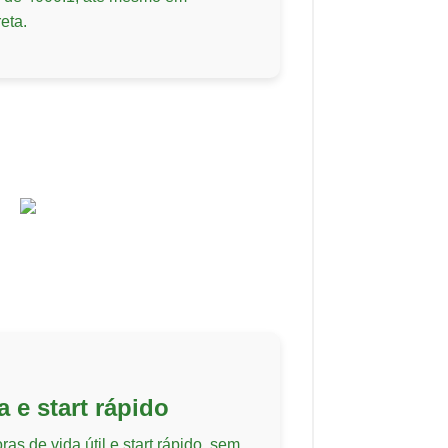
eta.
a e start rápido
s de vida útil e start rápido, sem