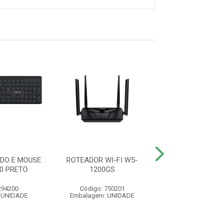
DO E MOUSE
ROTEADOR WI-FI W5-
HEADSET CHS 
50 PRETO
1200GS
294200
Código: 750201
Código: 10
 UNIDADE
Embalagem: UNIDADE
Embalagem: U