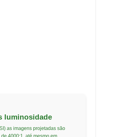
s luminosidade
I) as imagens projetadas são
te de 4000:1, até mesmo em