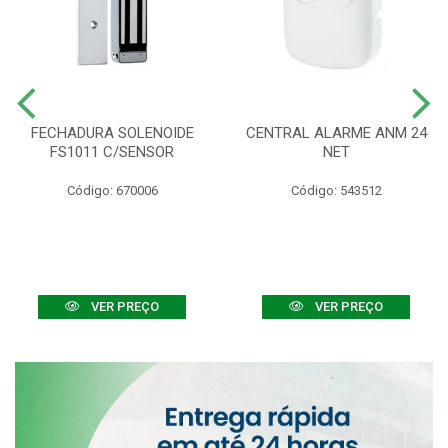
FECHADURA SOLENOIDE
CENTRAL ALARME ANM 24
FS1011 C/SENSOR
NET
Código: 670006
Código: 543512
VER PREÇO
VER PREÇO