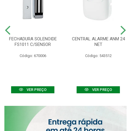
FECHADURA SOLENOIDE
CENTRAL ALARME ANM 24
FS1011 C/SENSOR
NET
Código: 670006
Código: 543512
VER PREÇO
VER PREÇO