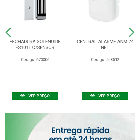
FECHADURA SOLENOIDE
CENTRAL ALARME ANM 24
FS1011 C/SENSOR
NET
Código: 670006
Código: 543512
VER PREÇO
VER PREÇO