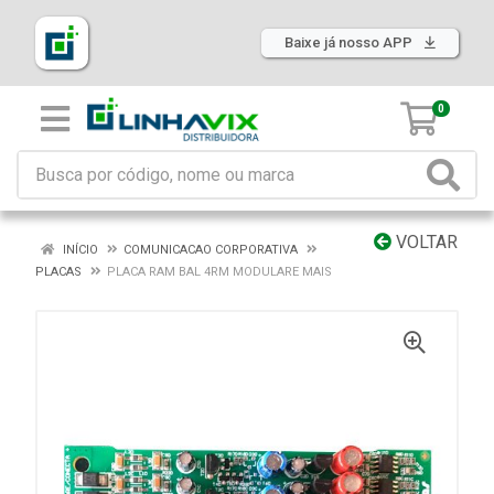
Baixe já nosso APP
0
VOLTAR
INÍCIO
COMUNICACAO CORPORATIVA
PLACAS
PLACA RAM BAL 4RM MODULARE MAIS