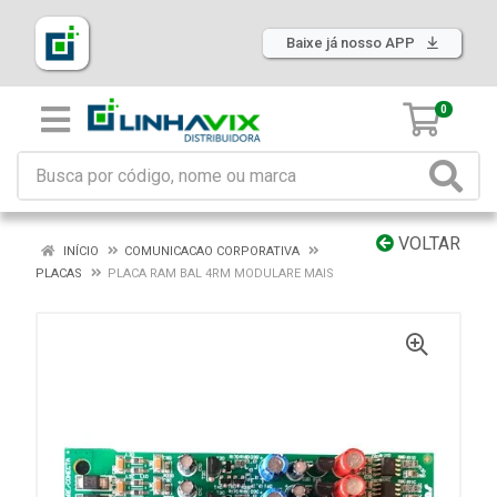
Baixe já nosso APP
0
VOLTAR
INÍCIO
COMUNICACAO CORPORATIVA
PLACAS
PLACA RAM BAL 4RM MODULARE MAIS