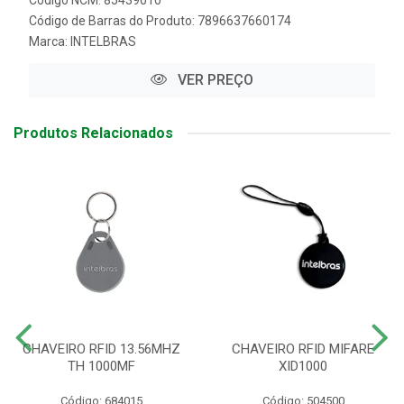
Código NCM: 85439010
Código de Barras do Produto: 7896637660174
Marca:
INTELBRAS
VER PREÇO
Produtos Relacionados
CHAVEIRO RFID 13.56MHZ
CHAVEIRO RFID MIFARE
TH 1000MF
XID1000
Código: 684015
Código: 504500