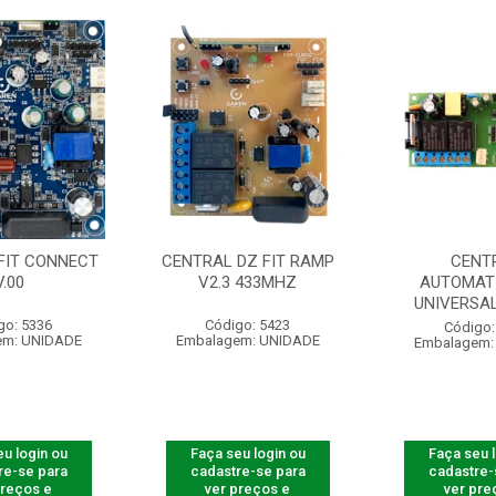
FIT CONNECT
CENTRAL DZ FIT RAMP
CENT
V.00
V2.3 433MHZ
AUTOMAT
UNIVERSAL
go: 5336
Código: 5423
Código:
em: UNIDADE
Embalagem: UNIDADE
Embalagem:
u login ou
Faça seu login ou
Faça seu 
re-se para
cadastre-se para
cadastre-
preços e
ver preços e
ver pre