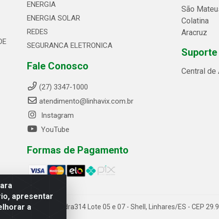
ENERGIA
São Mateu
ENERGIA SOLAR
Colatina
REDES
Aracruz
DE
SEGURANCA ELETRONICA
Suporte
Fale Conosco
Central de
(27) 3347-1000
atendimento@linhavix.com.br
Instagram
YouTube
Formas de Pagamento
para
io, apresentar
elhorar a
ida Alegre, 2521 - Quadra314 Lote 05 e 07 - Shell, Linhares/ES - CEP 2