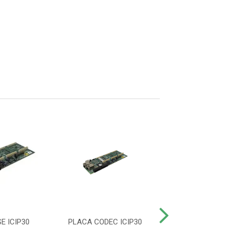
E ICIP30
PLACA CODEC ICIP30
PLACA DISA M