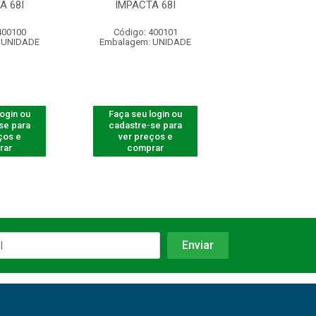
A 68I
IMPACTA 68I
MAIS
400100
Código: 400101
Código: 400
 UNIDADE
Embalagem: UNIDADE
Embalagem: U
login ou
Faça seu login ou
Faça seu log
se para
cadastre-se para
cadastre-se 
ços e
ver preços e
ver preços
rar
comprar
comprar