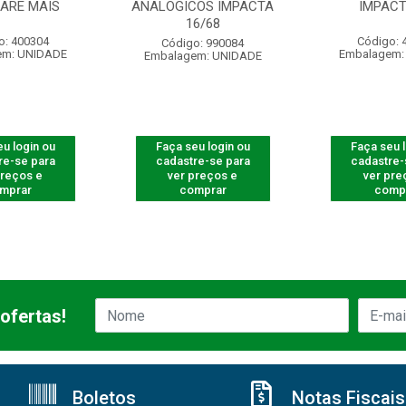
ARE MAIS
ANALOGICOS IMPACTA
IMPACT
16/68
o: 400304
Código: 
Código: 990084
em: UNIDADE
Embalagem:
Embalagem: UNIDADE
u login ou
Faça seu login ou
Faça seu 
re-se para
cadastre-se para
cadastre-
preços e
ver preços e
ver pre
mprar
comprar
comp
ofertas!
Boletos
Notas Fiscais