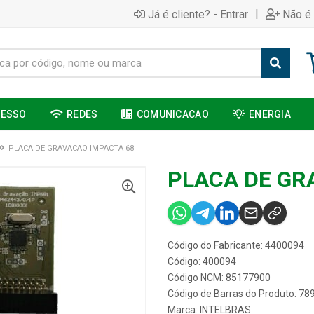
|
Já é cliente? - Entrar
Não é 
CESSO
REDES
COMUNICACAO
ENERGIA
PLACA DE GRAVACAO IMPACTA 68I
PLACA DE GR
Código do Fabricante: 4400094
Código: 400094
Código NCM: 85177900
Código de Barras do Produto: 7
Marca:
INTELBRAS