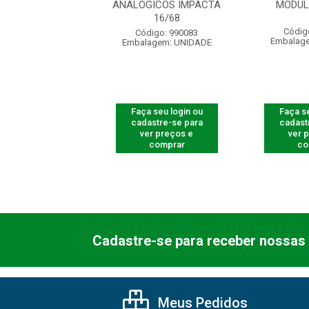
MAIS
ANALOGICOS IMPACTA
MODUL
16/68
digo: 400306
Códig
Código: 990083
agem: UNIDADE
Embalag
Embalagem: UNIDADE
 seu login ou
Faça seu login ou
Faça se
astre-se para
cadastre-se para
cadast
er preços e
ver preços e
ver 
comprar
comprar
co
Cadastre-se para receber nossas 
Meus Pedidos