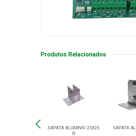
Produtos Relacionados
LE REMOTO XAC
SAPATA ALUMINIO 25X25
SAPATA AL
0 SMART PT
I9