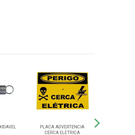
XIDAVEL
PLACA ADVERTENCIA
CONTROLE REM
CERCA ELETRICA
4000 SMAR