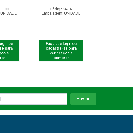
 3388
Código: 4202
Código: 540
 UNIDADE
Embalagem: UNIDADE
Embalagem: U
login ou
Faça seu login ou
Faça seu log
se para
cadastre-se para
cadastre-se 
ços e
ver preços e
ver preços
rar
comprar
comprar