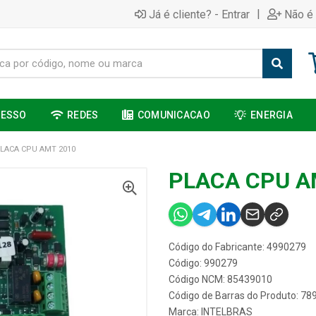
|
Já é cliente? - Entrar
Não é 
CESSO
REDES
COMUNICACAO
ENERGIA
LACA CPU AMT 2010
PLACA CPU A
Código do Fabricante: 4990279
Código: 990279
Código NCM: 85439010
Código de Barras do Produto: 7
Marca:
INTELBRAS