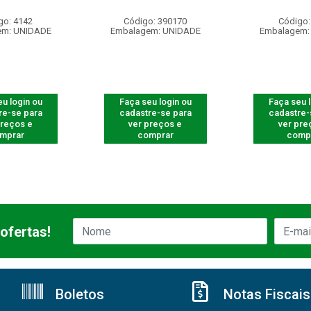
go: 4142
Código: 390170
Código:
em: UNIDADE
Embalagem: UNIDADE
Embalagem:
u login ou
Faça seu login ou
Faça seu 
re-se para
cadastre-se para
cadastre-
preços e
ver preços e
ver pre
mprar
comprar
comp
ofertas!
Boletos
Notas Fiscais