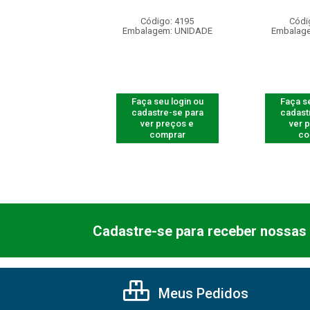
digo: 540005
Código: 4195
Códi
agem: UNIDADE
Embalagem: UNIDADE
Embalag
 seu login ou
Faça seu login ou
Faça se
astre-se para
cadastre-se para
cadast
er preços e
ver preços e
ver 
comprar
comprar
co
Cadastre-se para receber nossas 
Meus Pedidos