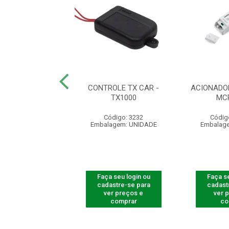
DO IMÃ 55 X 20 X
CONTROLE TX CAR -
ACIONADO
 COMPLETO
TX1000
MC
ódigo: 5395
Código: 3232
Códig
agem: UNIDADE
Embalagem: UNIDADE
Embalag
 seu login ou
Faça seu login ou
Faça se
astre-se para
cadastre-se para
cadast
er preços e
ver preços e
ver 
comprar
comprar
co