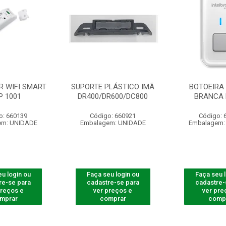
R WIFI SMART
SUPORTE PLÁSTICO IMÃ
BOTOEIRA 
P 1001
DR400/DR600/DC800
BRANCA 
o: 660139
Código: 660921
Código: 
em: UNIDADE
Embalagem: UNIDADE
Embalagem:
u login ou
Faça seu login ou
Faça seu 
re-se para
cadastre-se para
cadastre-
preços e
ver preços e
ver pre
mprar
comprar
comp