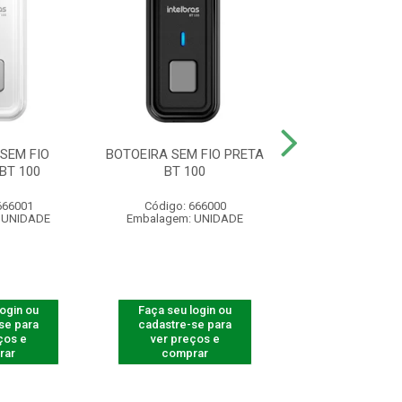
SEM FIO
BOTOEIRA SEM FIO PRETA
SUPORTE DO IMÃ 
BT 100
BT 100
7MM COMP
666001
Código: 666000
Código: 53
 UNIDADE
Embalagem: UNIDADE
Embalagem: U
login ou
Faça seu login ou
Faça seu log
se para
cadastre-se para
cadastre-se 
ços e
ver preços e
ver preços
rar
comprar
comprar