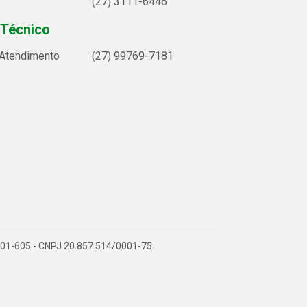
(27) 3111-6446
 Técnico
 Atendimento
(27) 99769-7181
9.901-605 - CNPJ 20.857.514/0001-75