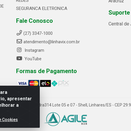
REDES
Aracruz
DE
SEGURANCA ELETRONICA
Suporte
Fale Conosco
Central de
(27) 3347-1000
atendimento@linhavix.com.br
Instagram
YouTube
Formas de Pagamento
para
io, apresentar
elhorar a
ida Alegre, 2521 - Quadra314 Lote 05 e 07 - Shell, Linhares/ES - CEP 2
e Cookies