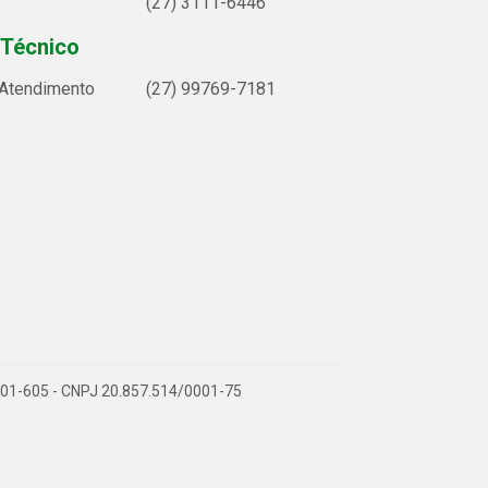
(27) 3111-6446
 Técnico
 Atendimento
(27) 99769-7181
9.901-605 - CNPJ 20.857.514/0001-75