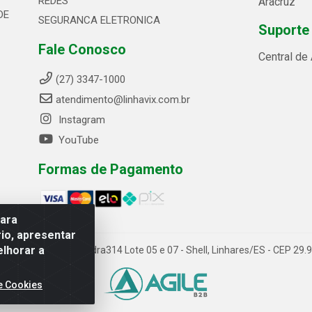
REDES
Aracruz
DE
SEGURANCA ELETRONICA
Suporte
Fale Conosco
Central de
(27) 3347-1000
atendimento@linhavix.com.br
Instagram
YouTube
Formas de Pagamento
para
io, apresentar
elhorar a
ida Alegre, 2521 - Quadra314 Lote 05 e 07 - Shell, Linhares/ES - CEP 2
e Cookies