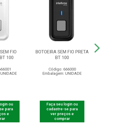
SEM FIO
BOTOEIRA SEM FIO PRETA
SUPORTE DO IMÃ 
BT 100
BT 100
7MM COMP
666001
Código: 666000
Código: 53
 UNIDADE
Embalagem: UNIDADE
Embalagem: U
login ou
Faça seu login ou
Faça seu log
se para
cadastre-se para
cadastre-se 
ços e
ver preços e
ver preços
rar
comprar
comprar