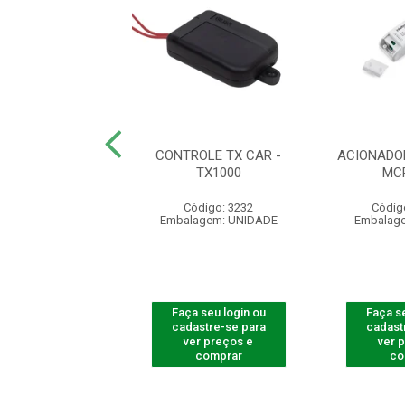
DO IMÃ 55 X 20 X
CONTROLE TX CAR -
ACIONADO
 COMPLETO
TX1000
MC
ódigo: 5395
Código: 3232
Códig
agem: UNIDADE
Embalagem: UNIDADE
Embalag
 seu login ou
Faça seu login ou
Faça se
astre-se para
cadastre-se para
cadast
er preços e
ver preços e
ver 
comprar
comprar
co