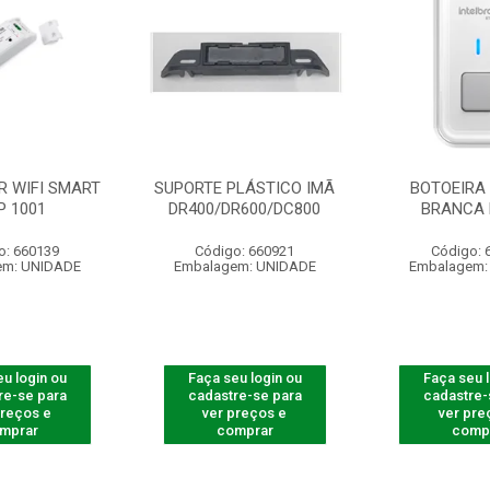
R WIFI SMART
SUPORTE PLÁSTICO IMÃ
BOTOEIRA 
P 1001
DR400/DR600/DC800
BRANCA 
o: 660139
Código: 660921
Código: 
em: UNIDADE
Embalagem: UNIDADE
Embalagem:
u login ou
Faça seu login ou
Faça seu 
re-se para
cadastre-se para
cadastre-
preços e
ver preços e
ver pre
mprar
comprar
comp