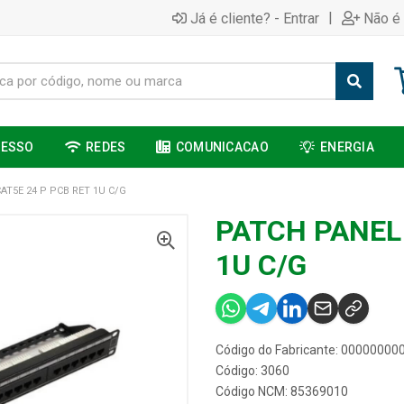
|
Já é cliente? - Entrar
Não é 
CESSO
REDES
COMUNICACAO
ENERGIA
AT5E 24 P PCB RET 1U C/G
PATCH PANEL 
1U C/G
Código do Fabricante: 0000000
Código: 3060
Código NCM: 85369010