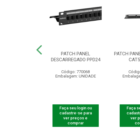
PANEL CAT6E 24
PATCH PANEL
PATCH PAN
ORTAS UTP
DESCARREGADO PPD24
CAT5
ódigo: 3416
Código: 770068
Códig
agem: UNIDADE
Embalagem: UNIDADE
Embalag
 seu login ou
Faça seu login ou
Faça se
astre-se para
cadastre-se para
cadast
er preços e
ver preços e
ver 
comprar
comprar
co