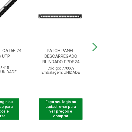
 CAT5E 24
PATCH PANEL
PATCH PANEL C
 UTP
DESCARREGADO
PORTAS U
BLINDADO PPDB24
 3415
Código: 34
Código: 770069
 UNIDADE
Embalagem: U
Embalagem: UNIDADE
login ou
Faça seu login ou
Faça seu log
se para
cadastre-se para
cadastre-se 
ços e
ver preços e
ver preços
rar
comprar
comprar