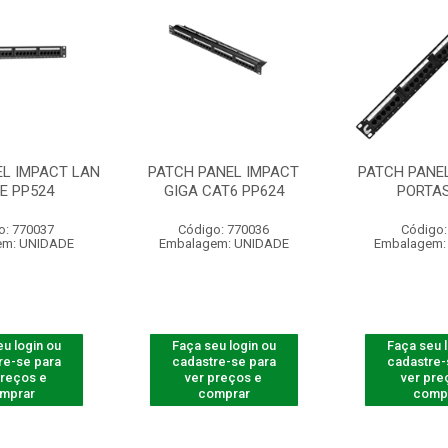
EL IMPACT LAN
PATCH PANEL IMPACT
PATCH PANEL
E PP524
GIGA CAT6 PP624
PORTAS
o: 770037
Código: 770036
Código:
em: UNIDADE
Embalagem: UNIDADE
Embalagem:
u login ou
Faça seu login ou
Faça seu 
re-se para
cadastre-se para
cadastre-
preços e
ver preços e
ver pre
mprar
comprar
comp