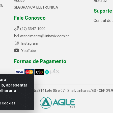
REDES
Aracruz
DE
SEGURANCA ELETRONICA
Suporte
Fale Conosco
Central de
(27) 3347-1000
atendimento@linhavix.com.br
Instagram
YouTube
Formas de Pagamento
para
io, apresentar
elhorar a
ida Alegre, 2521 - Quadra314 Lote 05 e 07 - Shell, Linhares/ES - CEP 2
e Cookies