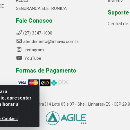
REDES
Aracruz
DE
SEGURANCA ELETRONICA
Suporte
Fale Conosco
Central de
(27) 3347-1000
atendimento@linhavix.com.br
Instagram
YouTube
Formas de Pagamento
para
io, apresentar
elhorar a
ida Alegre, 2521 - Quadra314 Lote 05 e 07 - Shell, Linhares/ES - CEP 2
e Cookies