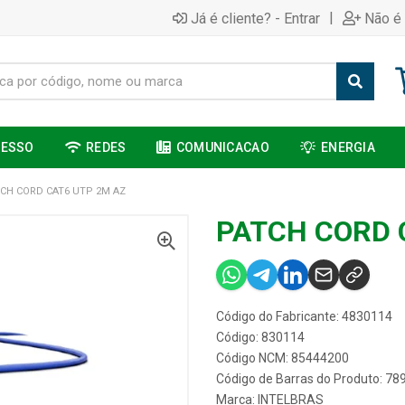
|
Já é cliente? - Entrar
Não é 
CESSO
REDES
COMUNICACAO
ENERGIA
CH CORD CAT6 UTP 2M AZ
PATCH CORD 
Código do Fabricante: 4830114
Código: 830114
Código NCM: 85444200
Código de Barras do Produto: 7
Marca:
INTELBRAS