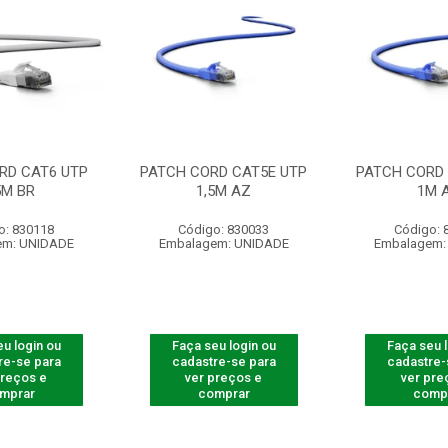
RD CAT6 UTP
PATCH CORD CAT5E UTP
PATCH CORD 
5M BR
1,5M AZ
1M 
o: 830118
Código: 830033
Código: 
em: UNIDADE
Embalagem: UNIDADE
Embalagem:
u login ou
Faça seu login ou
Faça seu 
re-se para
cadastre-se para
cadastre-
preços e
ver preços e
ver pre
mprar
comprar
comp