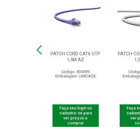
CORD CAT6 LSZH
PATCH CORD CAT6 UTP
PATCH CO
UTP 1M AZ
1,5M AZ
1,
digo: 830213
Código: 830099
Códig
agem: UNIDADE
Embalagem: UNIDADE
Embalag
 seu login ou
Faça seu login ou
Faça se
astre-se para
cadastre-se para
cadast
er preços e
ver preços e
ver 
comprar
comprar
co