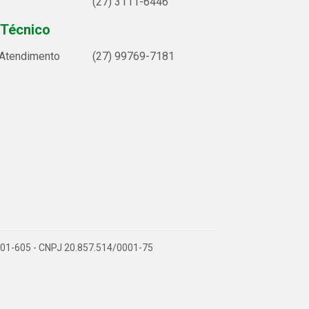
(27) 3111-6446
 Técnico
 Atendimento
(27) 99769-7181
9.901-605 - CNPJ 20.857.514/0001-75