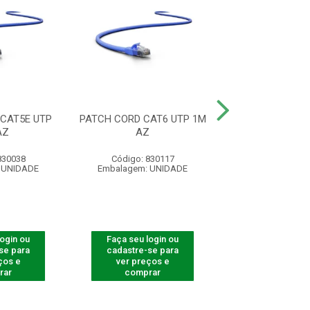
CAT5E UTP
PATCH CORD CAT6 UTP 1M
PATCH CORD CA
AZ
AZ
U/UTP 1M
830038
Código: 830117
Código: 830
 UNIDADE
Embalagem: UNIDADE
Embalagem: U
login ou
Faça seu login ou
Faça seu log
se para
cadastre-se para
cadastre-se 
ços e
ver preços e
ver preços
rar
comprar
comprar