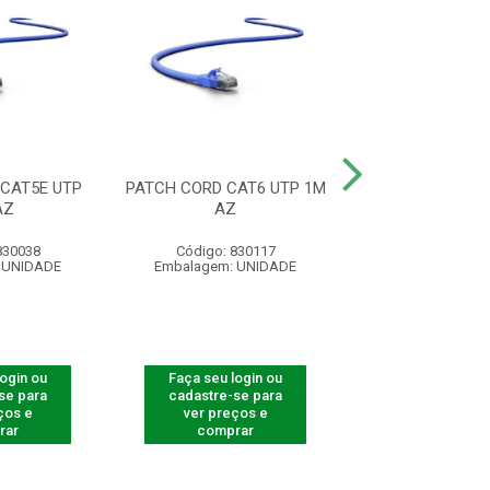
CAT5E UTP
PATCH CORD CAT6 UTP 1M
PATCH CORD CA
AZ
AZ
U/UTP 1M
830038
Código: 830117
Código: 830
 UNIDADE
Embalagem: UNIDADE
Embalagem: U
login ou
Faça seu login ou
Faça seu log
se para
cadastre-se para
cadastre-se 
ços e
ver preços e
ver preços
rar
comprar
comprar