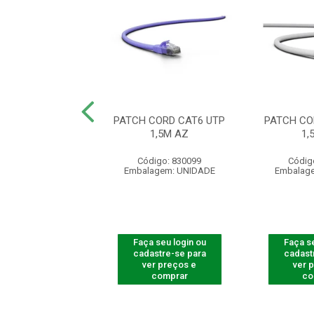
CORD CAT6 LSZH
PATCH CORD CAT6 UTP
PATCH CO
UTP 1M AZ
1,5M AZ
1,
digo: 830213
Código: 830099
Códig
agem: UNIDADE
Embalagem: UNIDADE
Embalag
 seu login ou
Faça seu login ou
Faça se
astre-se para
cadastre-se para
cadast
er preços e
ver preços e
ver 
comprar
comprar
co