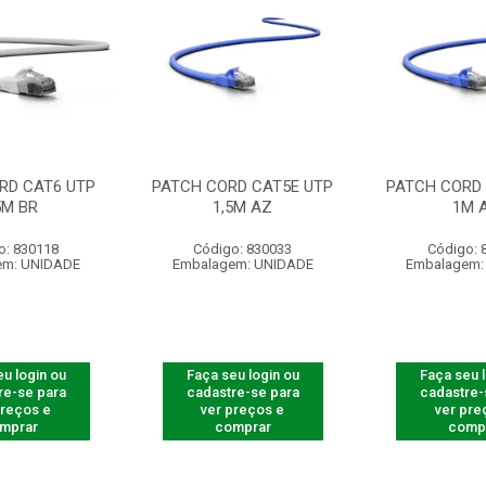
RD CAT6 UTP
PATCH CORD CAT5E UTP
PATCH CORD 
5M BR
1,5M AZ
1M 
o: 830118
Código: 830033
Código: 
em: UNIDADE
Embalagem: UNIDADE
Embalagem:
u login ou
Faça seu login ou
Faça seu 
re-se para
cadastre-se para
cadastre-
preços e
ver preços e
ver pre
mprar
comprar
comp