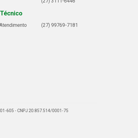
(27) 3111-6446
 Técnico
 Atendimento
(27) 99769-7181
9.901-605 - CNPJ 20.857.514/0001-75