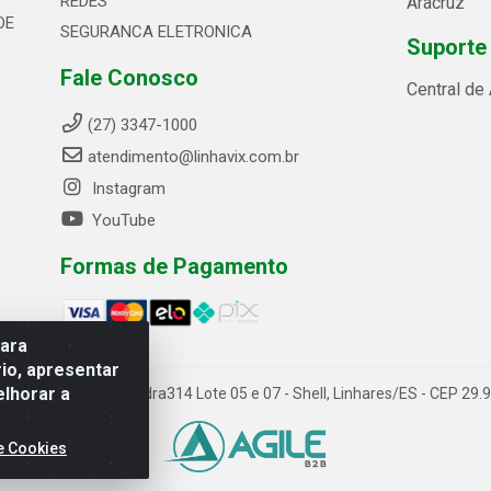
REDES
Aracruz
DE
SEGURANCA ELETRONICA
Suporte
Fale Conosco
Central de
(27) 3347-1000
atendimento@linhavix.com.br
Instagram
YouTube
Formas de Pagamento
para
io, apresentar
elhorar a
ida Alegre, 2521 - Quadra314 Lote 05 e 07 - Shell, Linhares/ES - CEP 2
e Cookies