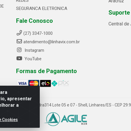
REDES
Aracruz
DE
SEGURANCA ELETRONICA
Suporte
Fale Conosco
Central de
(27) 3347-1000
atendimento@linhavix.com.br
Instagram
YouTube
Formas de Pagamento
para
io, apresentar
elhorar a
ida Alegre, 2521 - Quadra314 Lote 05 e 07 - Shell, Linhares/ES - CEP 2
e Cookies