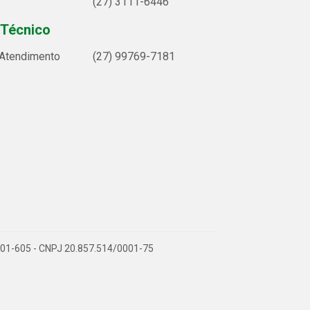
(27) 3111-6446
 Técnico
 Atendimento
(27) 99769-7181
9.901-605 - CNPJ 20.857.514/0001-75