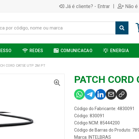
|
Já é cliente? - Entrar
Não é 
CESSO
REDES
COMUNICACAO
ENERGIA
CH CORD CAT5E UTP 2M PT
PATCH CORD 
Código do Fabricante: 4830091
Código: 830091
Código NCM: 85444200
Código de Barras do Produto: 7
Marca:
INTELBRAS