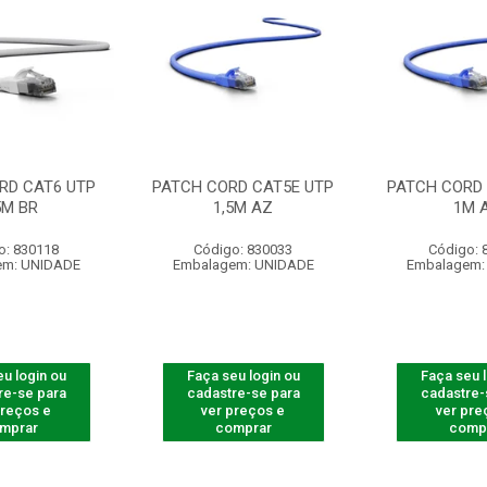
RD CAT6 UTP
PATCH CORD CAT5E UTP
PATCH CORD 
5M BR
1,5M AZ
1M 
o: 830118
Código: 830033
Código: 
em: UNIDADE
Embalagem: UNIDADE
Embalagem:
u login ou
Faça seu login ou
Faça seu 
re-se para
cadastre-se para
cadastre-
preços e
ver preços e
ver pre
mprar
comprar
comp