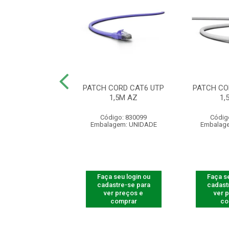
CORD CAT6 LSZH
PATCH CORD CAT6 UTP
PATCH CO
UTP 1M AZ
1,5M AZ
1,
digo: 830213
Código: 830099
Códig
agem: UNIDADE
Embalagem: UNIDADE
Embalag
 seu login ou
Faça seu login ou
Faça se
astre-se para
cadastre-se para
cadast
er preços e
ver preços e
ver 
comprar
comprar
co