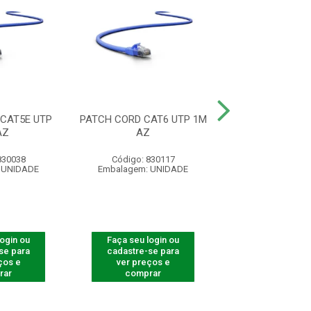
CAT5E UTP
PATCH CORD CAT6 UTP 1M
PATCH CORD CA
AZ
AZ
U/UTP 1M
830038
Código: 830117
Código: 830
 UNIDADE
Embalagem: UNIDADE
Embalagem: U
login ou
Faça seu login ou
Faça seu log
se para
cadastre-se para
cadastre-se 
ços e
ver preços e
ver preços
rar
comprar
comprar