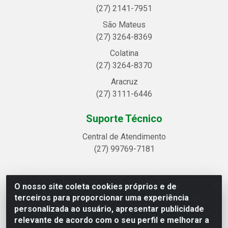
(27) 2141-7951
São Mateus
(27) 3264-8369
Colatina
(27) 3264-8370
Aracruz
(27) 3111-6446
Suporte Técnico
Central de Atendimento
(27) 99769-7181
O nosso site coleta cookies próprios e de
Linhavix Distribuidora LTDA - Avenida Alegre, 2521 -
terceiros para proporcionar uma experiência
Quadra314 Lote 05 e 07 - Shell, Linhares/ES - CEP
personalizada ao usuário, apresentar publicidade
29.901-605 - CNPJ 20.857.514/0001-75
relevante de acordo com o seu perfil e melhorar a