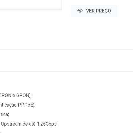
VER PREÇO
 EPON e GPON);
enticação PPPoE);
tica;
 Upstream de até 1,25Gbps;