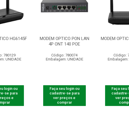
TICO HG6145F
MODEM OPTICO PON LAN
MODEM OPTIC
4P ONT 140 POE
o: 780129
Código: 780074
Código: 
em: UNIDADE
Embalagem: UNIDADE
Embalagem:
u login ou
Faça seu login ou
Faça seu 
re-se para
cadastre-se para
cadastre-
preços e
ver preços e
ver pre
mprar
comprar
comp