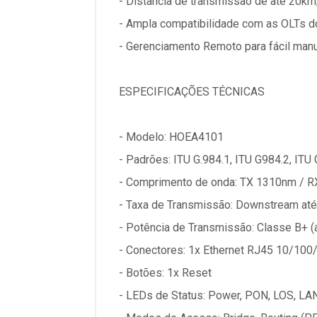
- Distância de transmissão de até 20km
- Ampla compatibilidade com as OLTs do
- Gerenciamento Remoto para fácil man
ESPECIFICAÇÕES TÉCNICAS
- Modelo: HOEA4101
- Padrões: ITU G.984.1, ITU G984.2, ITU
- Comprimento de onda: TX 1310nm / 
- Taxa de Transmissão: Downstream até
- Potência de Transmissão: Classe B+ (
- Conectores: 1x Ethernet RJ45 10/10
- Botões: 1x Reset
- LEDs de Status: Power, PON, LOS, LA