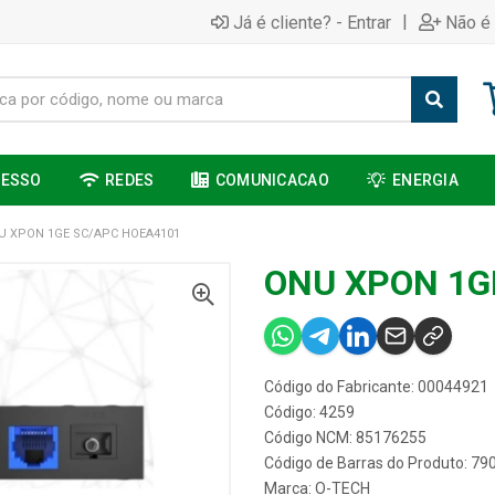
|
Já é cliente? - Entrar
Não é 
CESSO
REDES
COMUNICACAO
ENERGIA
U XPON 1GE SC/APC HOEA4101
ONU XPON 1G
Código do Fabricante: 00044921
Código: 4259
Código NCM: 85176255
Código de Barras do Produto: 7
Marca:
O-TECH