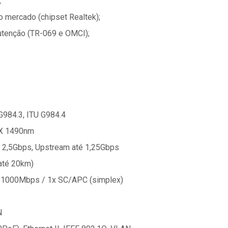
;
 mercado (chipset Realtek);
utenção (TR-069 e OMCI);
 G984.3, ITU G984.4
RX 1490nm
 2,5Gbps, Upstream até 1,25Gbps
até 20km)
0/1000Mbps / 1x SC/APC (simplex)
N