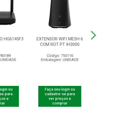
O HG6145F3
EXTENSOR WIFI MESH 6
EXTEN WIFI 
COM ROT PT IH3000
ROTEAMENTO IH
780189
Código: 750116
Código: 750
 UNIDADE
Embalagem: UNIDADE
Embalagem: U
login ou
Faça seu login ou
Faça seu log
se para
cadastre-se para
cadastre-se 
ços e
ver preços e
ver preços
rar
comprar
comprar