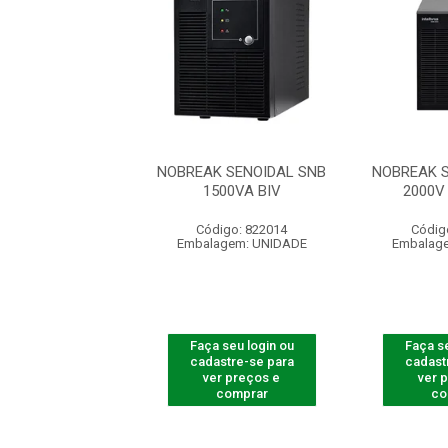
K SENOIDAL SNB
NOBREAK SENOIDAL SNB
NOBREAK 
00VA-BI-RT
1500VA BIV
2000V
digo: 822042
Código: 822014
Códig
agem: UNIDADE
Embalagem: UNIDADE
Embalag
 seu login ou
Faça seu login ou
Faça se
astre-se para
cadastre-se para
cadast
er preços e
ver preços e
ver 
comprar
comprar
co