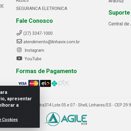
REDES
Aracruz
DE
SEGURANCA ELETRONICA
Suporte
Fale Conosco
Central de
(27) 3347-1000
atendimento@linhavix.com.br
Instagram
YouTube
Formas de Pagamento
para
io, apresentar
elhorar a
ida Alegre, 2521 - Quadra314 Lote 05 e 07 - Shell, Linhares/ES - CEP 2
e Cookies