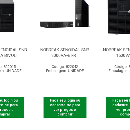
SENOIDAL SNB
NOBREAK SENOIDAL SNB
NOBREAK SEN
 A BIVOLT
3000VA-BI-RT
1500VA
o: 822015
Código: 822042
Código: 
em: UNIDADE
Embalagem: UNIDADE
Embalagem:
u login ou
Faça seu login ou
Faça seu 
re-se para
cadastre-se para
cadastre-
preços e
ver preços e
ver pre
mprar
comprar
comp