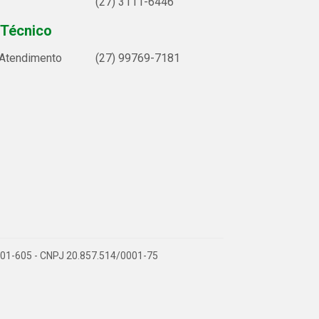
(27) 3111-6446
 Técnico
 Atendimento
(27) 99769-7181
9.901-605 - CNPJ 20.857.514/0001-75