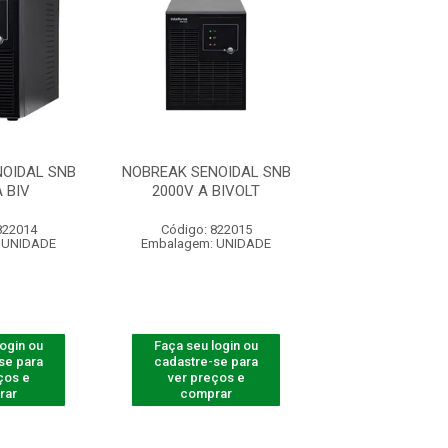
OIDAL SNB
NOBREAK SENOIDAL SNB
NOBREAK SENOI
 BIV
2000V A BIVOLT
3000VA-BI
822014
Código: 822015
Código: 822
 UNIDADE
Embalagem: UNIDADE
Embalagem: U
login ou
Faça seu login ou
Faça seu log
se para
cadastre-se para
cadastre-se 
ços e
ver preços e
ver preços
rar
comprar
comprar