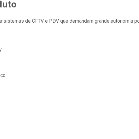
duto
a sistemas de CFTV e PDV que demandam grande autonomia por 
V
ico