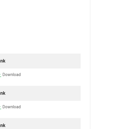
ink
Download
ink
Download
ink