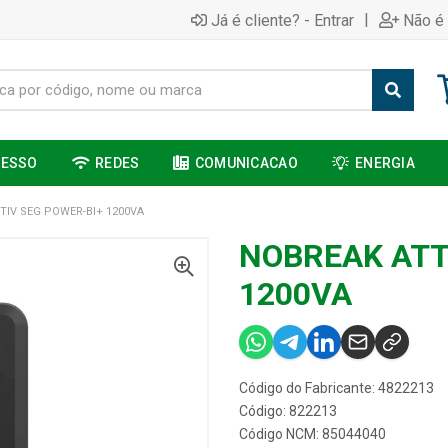
|
Já é cliente? - Entrar
Não é 
CESSO
REDES
COMUNICACAO
ENERGIA
TIV SEG POWER-BI+ 1200VA
NOBREAK ATT
1200VA
Código do Fabricante: 4822213
Código: 822213
Código NCM: 85044040