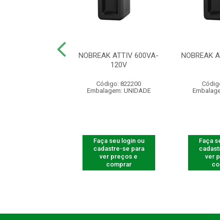
K ATTIV 700VA
NOBREAK ATTIV 600VA-
NOBREAK A
120V
120V
digo: 822203
Código: 822200
Códig
agem: UNIDADE
Embalagem: UNIDADE
Embalag
 seu login ou
Faça seu login ou
Faça se
astre-se para
cadastre-se para
cadast
er preços e
ver preços e
ver 
comprar
comprar
co