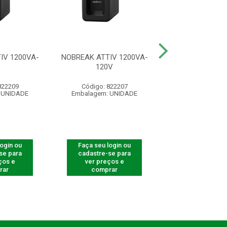
IV 1200VA-
NOBREAK ATTIV 1200VA-
NOBREAK ATTI
120V
120V
822209
Código: 822207
Código: 822
 UNIDADE
Embalagem: UNIDADE
Embalagem: U
login ou
Faça seu login ou
Faça seu log
se para
cadastre-se para
cadastre-se 
ços e
ver preços e
ver preços
rar
comprar
comprar