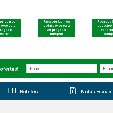
u login ou
Faça seu login ou
Faça seu 
re-se para
cadastre-se para
cadastre-
preços e
ver preços e
ver pre
mprar
comprar
comp
ofertas!
Boletos
Notas Fiscais