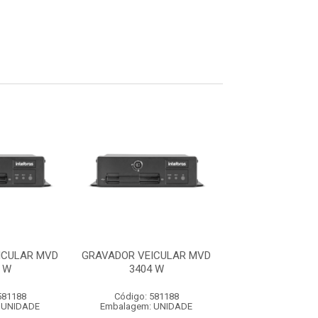
ICULAR MVD
GRAVADOR VEICULAR MVD
GRAVADOR VEIC
 W
3404 W
3404 W
581188
Código: 581188
Código: 581
 UNIDADE
Embalagem: UNIDADE
Embalagem: U