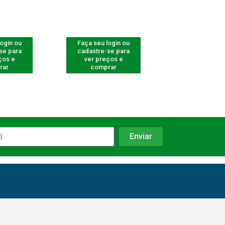
login ou
Faça seu login ou
Faça seu log
se para
cadastre-se para
cadastre-se 
ços e
ver preços e
ver preços
rar
comprar
comprar