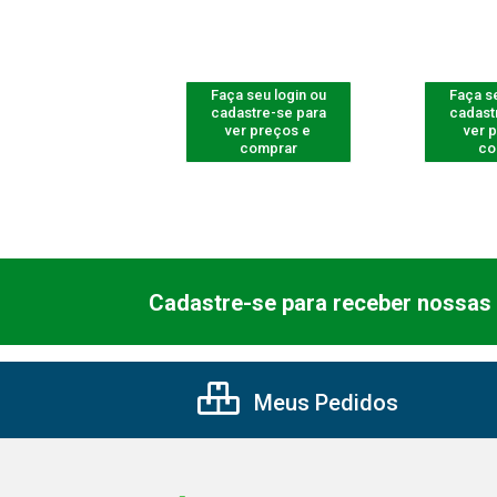
 seu login ou
Faça seu login ou
Faça se
astre-se para
cadastre-se para
cadast
er preços e
ver preços e
ver 
comprar
comprar
co
Cadastre-se para receber nossas 
Meus Pedidos