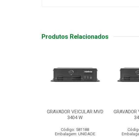
Produtos Relacionados
R VEICULAR MVD
GRAVADOR VEICULAR MVD
GRAVADOR 
3404 W
3404 W
3
digo: 581188
Código: 581188
Códig
agem: UNIDADE
Embalagem: UNIDADE
Embalag