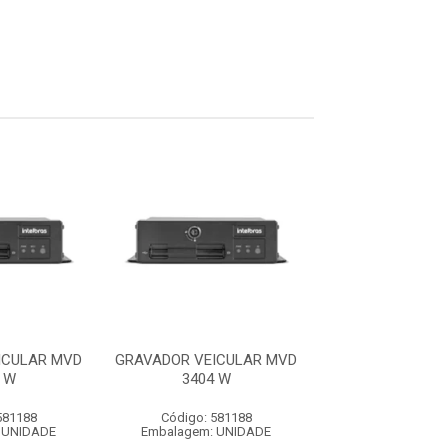
ICULAR MVD
GRAVADOR VEICULAR MVD
GRAVADOR VEIC
 W
3404 W
3404 W
581188
Código: 581188
Código: 581
 UNIDADE
Embalagem: UNIDADE
Embalagem: U