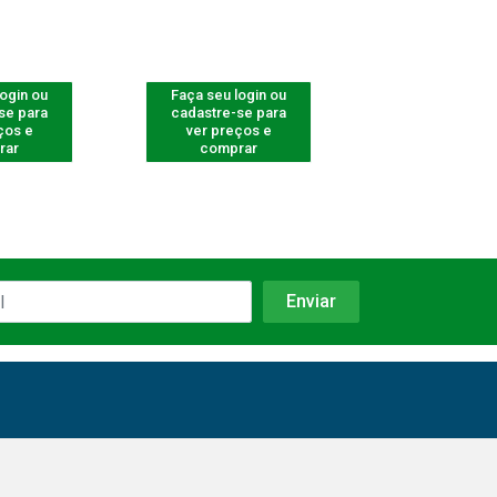
login ou
Faça seu login ou
Faça seu log
se para
cadastre-se para
cadastre-se 
ços e
ver preços e
ver preços
rar
comprar
comprar