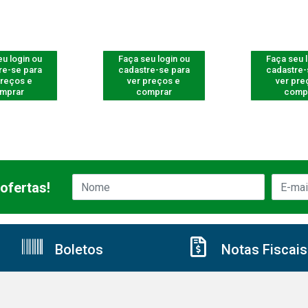
u login ou
Faça seu login ou
Faça seu 
re-se para
cadastre-se para
cadastre-
preços e
ver preços e
ver pre
mprar
comprar
comp
ofertas!
Boletos
Notas Fiscais