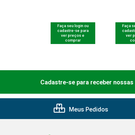
 seu login ou
Faça seu login ou
Faça se
astre-se para
cadastre-se para
cadast
er preços e
ver preços e
ver 
comprar
comprar
co
Cadastre-se para receber nossas 
Meus Pedidos