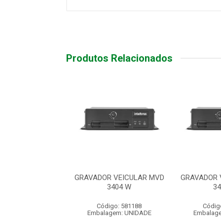
Produtos Relacionados
R VEICULAR MVD
GRAVADOR VEICULAR MVD
GRAVADOR 
3404 W
3404 W
3
digo: 581188
Código: 581188
Códig
agem: UNIDADE
Embalagem: UNIDADE
Embalag