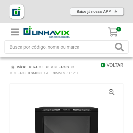
Baixe já nosso APP
0
VOLTAR
INÍCIO
RACKS
MINI RACKS
MINI RACK DESMONT 12U 570MM MRD 1257