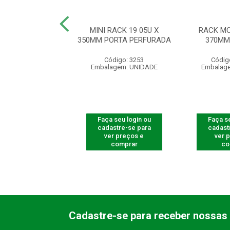
RACK 19” 03U X
MINI RACK 19 05U X
RACK MO
M ACR PRETO
350MM PORTA PERFURADA
370MM
ódigo: 3172
Código: 3253
Códig
agem: UNIDADE
Embalagem: UNIDADE
Embalag
 seu login ou
Faça seu login ou
Faça se
astre-se para
cadastre-se para
cadast
er preços e
ver preços e
ver 
comprar
comprar
co
Cadastre-se para receber nossas 