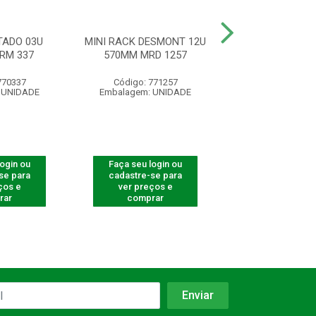
ADO 03U
MINI RACK DESMONT 12U
MINI RACK 19”
RM 337
570MM MRD 1257
350MM ACR 
770337
Código: 771257
Código: 31
 UNIDADE
Embalagem: UNIDADE
Embalagem: U
login ou
Faça seu login ou
Faça seu log
se para
cadastre-se para
cadastre-se 
ços e
ver preços e
ver preços
rar
comprar
comprar