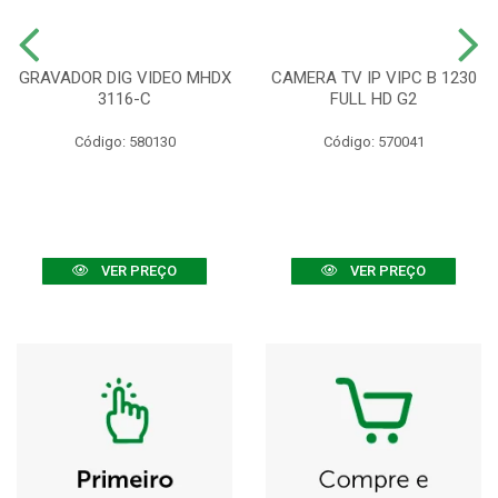
GRAVADOR DIG VIDEO MHDX
CAMERA TV IP VIPC B 1230
3116-C
FULL HD G2
Código: 580130
Código: 570041
VER PREÇO
VER PREÇO