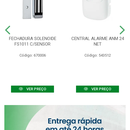
FECHADURA SOLENOIDE
CENTRAL ALARME ANM 24
FS1011 C/SENSOR
NET
Código: 670006
Código: 543512
VER PREÇO
VER PREÇO