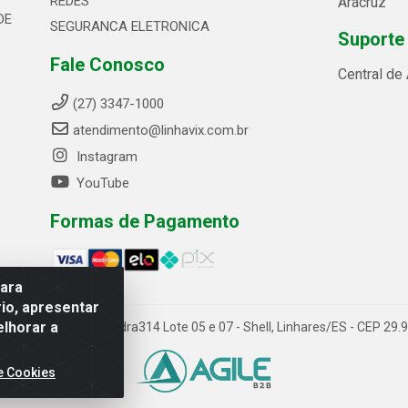
REDES
Aracruz
DE
SEGURANCA ELETRONICA
Suporte
Fale Conosco
Central de
(27) 3347-1000
atendimento@linhavix.com.br
Instagram
YouTube
Formas de Pagamento
para
io, apresentar
elhorar a
ida Alegre, 2521 - Quadra314 Lote 05 e 07 - Shell, Linhares/ES - CEP 2
e Cookies