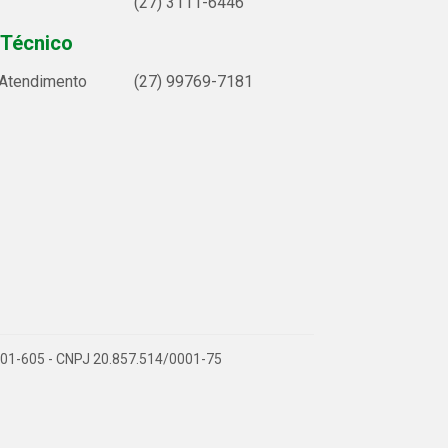
(27) 3111-6446
 Técnico
 Atendimento
(27) 99769-7181
9.901-605 - CNPJ 20.857.514/0001-75