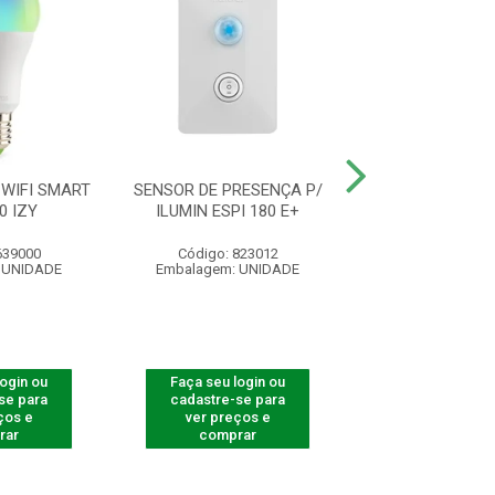
WIFI SMART
SENSOR DE PRESENÇA P/
SENSOR DE PRE
0 IZY
ILUMIN ESPI 180 E+
ILUMIN ESP 1
639000
Código: 823012
Código: 823
 UNIDADE
Embalagem: UNIDADE
Embalagem: U
login ou
Faça seu login ou
Faça seu log
se para
cadastre-se para
cadastre-se 
ços e
ver preços e
ver preços
rar
comprar
comprar