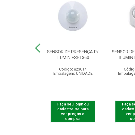
DE PRESENCA P/
SENSOR DE PRESENÇA P/
SENSOR DE
IN ESP 180 AE
ILUMIN ESPI 360
ILUMIN 
digo: 823006
Código: 823014
Códig
agem: UNIDADE
Embalagem: UNIDADE
Embalag
 seu login ou
Faça seu login ou
Faça se
astre-se para
cadastre-se para
cadast
er preços e
ver preços e
ver 
comprar
comprar
co