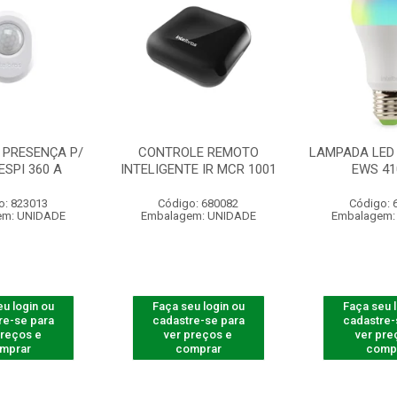
 PRESENÇA P/
CONTROLE REMOTO
LAMPADA LED 
ESPI 360 A
INTELIGENTE IR MCR 1001
EWS 41
o: 823013
Código: 680082
Código: 
em: UNIDADE
Embalagem: UNIDADE
Embalagem:
u login ou
Faça seu login ou
Faça seu 
re-se para
cadastre-se para
cadastre-
preços e
ver preços e
ver pre
mprar
comprar
comp