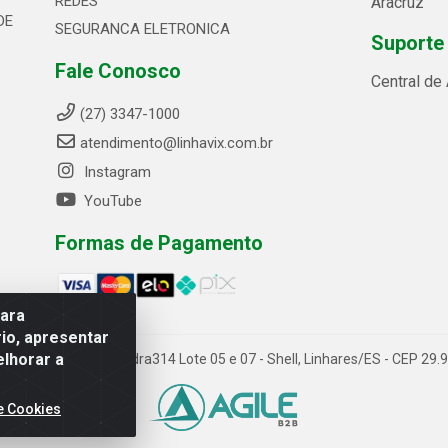
REDES
Aracruz
DE
SEGURANCA ELETRONICA
Suporte
Fale Conosco
Central de
(27) 3347-1000
atendimento@linhavix.com.br
Instagram
YouTube
Formas de Pagamento
para
io, apresentar
elhorar a
ida Alegre, 2521 - Quadra314 Lote 05 e 07 - Shell, Linhares/ES - CEP 2
e Cookies