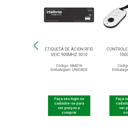
R LEITOR FACIAL
ETIQUETA DE ACION RFID
CONTROLE
5530 F-12
VEIC 900MHZ 3010
100
ódigo: 8230
Código: 684016
Códig
agem: UNIDADE
Embalagem: UNIDADE
Embalag
 seu login ou
Faça seu login ou
Faça se
astre-se para
cadastre-se para
cadast
er preços e
ver preços e
ver 
comprar
comprar
co