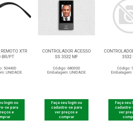
 REMOTO XTR
CONTROLADOR ACESSO
CONTROLADOR
0 BR/PT
SS 3532 MF
3532
o: 504400
Código: 680300
Código: 
em: UNIDADE
Embalagem: UNIDADE
Embalagem:
u login ou
Faça seu login ou
Faça seu 
re-se para
cadastre-se para
cadastre-
preços e
ver preços e
ver pre
mprar
comprar
comp