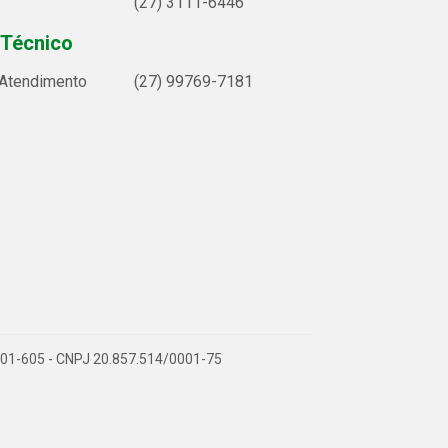
(27) 3111-6446
 Técnico
 Atendimento
(27) 99769-7181
9.901-605 - CNPJ 20.857.514/0001-75