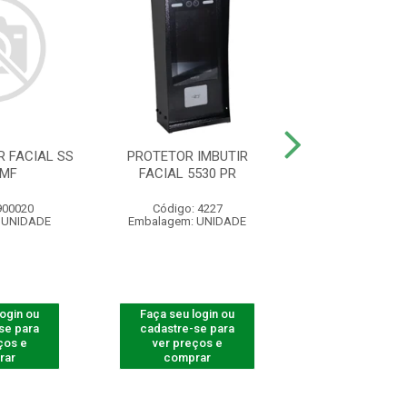
 FACIAL SS
PROTETOR IMBUTIR
PROTETOR LEITO
 MF
FACIAL 5530 PR
5530 F-1
900020
Código: 4227
Código: 82
 UNIDADE
Embalagem: UNIDADE
Embalagem: U
login ou
Faça seu login ou
Faça seu log
se para
cadastre-se para
cadastre-se 
ços e
ver preços e
ver preços
rar
comprar
comprar