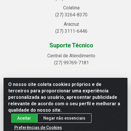
Colatina
(27) 3264-8370
Aracruz
(27) 3111-6446
Suporte Técnico
Central de Atendimento
(27) 99769-7181
O nosso site coleta cookies próprios e de
Linhavix Distribuidora LTDA - Avenida Alegre, 2521 -
terceiros para proporcionar uma experiência
Quadra314 Lote 05 e 07 - Shell, Linhares/ES - CEP
personalizada ao usuário, apresentar publicidade
29.901-605 - CNPJ 20.857.514/0001-75
relevante de acordo com o seu perfil e melhorar a
qualidade do nosso site.
Aceitar
Negar não essenciais
Preferências de Cookies