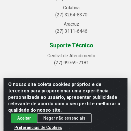
Colatina
(27) 3264-8370
Aracruz
(27) 3111-6446
Suporte Técnico
Central de Atendimento
(27) 99769-7181
O nosso site coleta cookies próprios e de
Linhavix Distribuidora LTDA - Avenida Alegre, 2521 -
terceiros para proporcionar uma experiência
Quadra314 Lote 05 e 07 - Shell, Linhares/ES - CEP
personalizada ao usuário, apresentar publicidade
29.901-605 - CNPJ 20.857.514/0001-75
relevante de acordo com o seu perfil e melhorar a
qualidade do nosso site.
Aceitar
Negar não essenciais
Preferências de Cookies