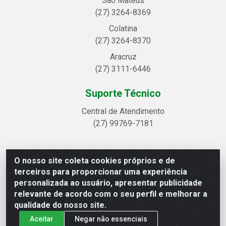
São Mateus
(27) 3264-8369
Colatina
(27) 3264-8370
Aracruz
(27) 3111-6446
Suporte Técnico
Central de Atendimento
(27) 99769-7181
O nosso site coleta cookies próprios e de
Linhavix Distribuidora LTDA - Avenida Alegre, 2521 -
terceiros para proporcionar uma experiência
Quadra314 Lote 05 e 07 - Shell, Linhares/ES - CEP
personalizada ao usuário, apresentar publicidade
29.901-605 - CNPJ 20.857.514/0001-75
relevante de acordo com o seu perfil e melhorar a
qualidade do nosso site.
Aceitar
Negar não essenciais