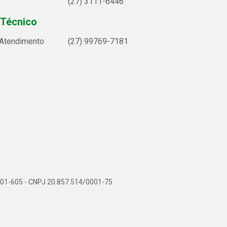
(27) 3111-6446
 Técnico
 Atendimento
(27) 99769-7181
9.901-605 - CNPJ 20.857.514/0001-75