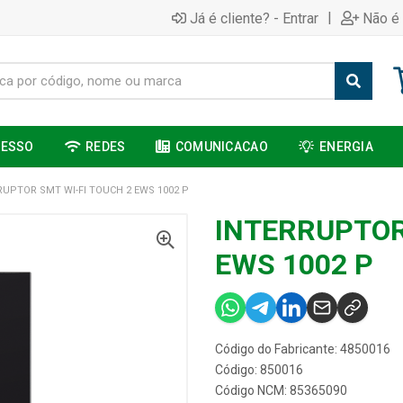
|
Já é cliente? - Entrar
Não é 
CESSO
REDES
COMUNICACAO
ENERGIA
RUPTOR SMT WI-FI TOUCH 2 EWS 1002 P
INTERRUPTOR
EWS 1002 P
Código do Fabricante: 4850016
Código: 850016
Código NCM: 85365090