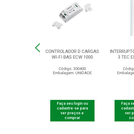
RUPTOR TOUCH
CONTROLADOR D CARGAS
INTERRUPT
 3 TECL 1003 BR
WI-FI BAS ECW 1000
3 TEC E
digo: 300732
Código: 300400
Códig
agem: UNIDADE
Embalagem: UNIDADE
Embalag
 seu login ou
Faça seu login ou
Faça se
astre-se para
cadastre-se para
cadast
er preços e
ver preços e
ver 
comprar
comprar
co