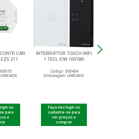
 CONTR CAR
INTERRUPTOR TOUCH WIFI
INTERRUPTOR
 EZS 211
1 TECL EIW 1001BR
ZIGBEE 3 TECL 
850070
Código: 300404
Código: 300
 UNIDADE
Embalagem: UNIDADE
Embalagem: U
login ou
Faça seu login ou
Faça seu log
se para
cadastre-se para
cadastre-se 
ços e
ver preços e
ver preços
rar
comprar
comprar