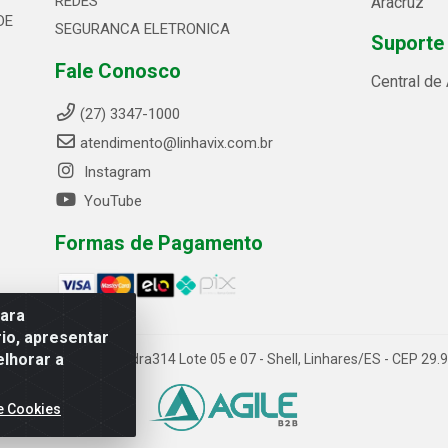
REDES
Aracruz
DE
SEGURANCA ELETRONICA
Suporte
Fale Conosco
Central de
(27) 3347-1000
atendimento@linhavix.com.br
Instagram
YouTube
Formas de Pagamento
para
io, apresentar
elhorar a
ida Alegre, 2521 - Quadra314 Lote 05 e 07 - Shell, Linhares/ES - CEP 2
e Cookies