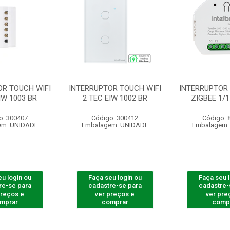
OR TOUCH WIFI
INTERRUPTOR TOUCH WIFI
INTERRUPTOR
IW 1003 BR
2 TEC EIW 1002 BR
ZIGBEE 1/1
o: 300407
Código: 300412
Código: 
em: UNIDADE
Embalagem: UNIDADE
Embalagem:
u login ou
Faça seu login ou
Faça seu 
re-se para
cadastre-se para
cadastre-
preços e
ver preços e
ver pre
mprar
comprar
comp