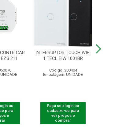
 CONTR CAR
INTERRUPTOR TOUCH WIFI
INTERRUPTOR
 EZS 211
1 TECL EIW 1001BR
ZIGBEE 3 TECL 
850070
Código: 300404
Código: 300
 UNIDADE
Embalagem: UNIDADE
Embalagem: U
login ou
Faça seu login ou
Faça seu log
se para
cadastre-se para
cadastre-se 
ços e
ver preços e
ver preços
rar
comprar
comprar