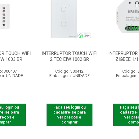
OR TOUCH WIFI
INTERRUPTOR TOUCH WIFI
INTERRUPTOR
IW 1003 BR
2 TEC EIW 1002 BR
ZIGBEE 1/1
o: 300407
Código: 300412
Código: 
em: UNIDADE
Embalagem: UNIDADE
Embalagem:
u login ou
Faça seu login ou
Faça seu 
re-se para
cadastre-se para
cadastre-
preços e
ver preços e
ver pre
mprar
comprar
comp