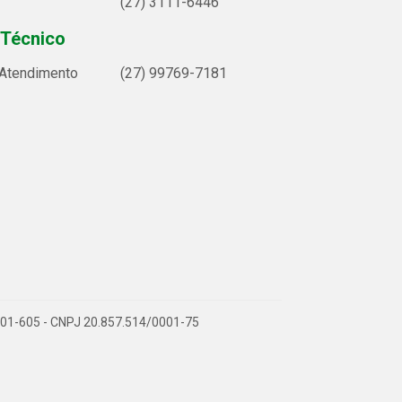
(27) 3111-6446
 Técnico
 Atendimento
(27) 99769-7181
9.901-605 - CNPJ 20.857.514/0001-75