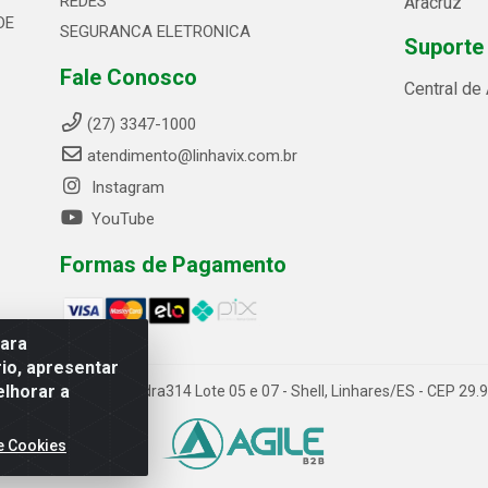
REDES
Aracruz
DE
SEGURANCA ELETRONICA
Suporte
Fale Conosco
Central de
(27) 3347-1000
atendimento@linhavix.com.br
Instagram
YouTube
Formas de Pagamento
para
io, apresentar
elhorar a
ida Alegre, 2521 - Quadra314 Lote 05 e 07 - Shell, Linhares/ES - CEP 2
e Cookies