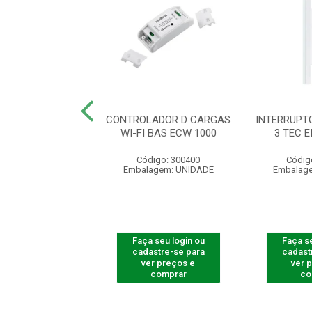
RUPTOR TOUCH
CONTROLADOR D CARGAS
INTERRUPT
 3 TECL 1003 BR
WI-FI BAS ECW 1000
3 TEC E
digo: 300732
Código: 300400
Códig
agem: UNIDADE
Embalagem: UNIDADE
Embalag
 seu login ou
Faça seu login ou
Faça se
astre-se para
cadastre-se para
cadast
er preços e
ver preços e
ver 
comprar
comprar
co