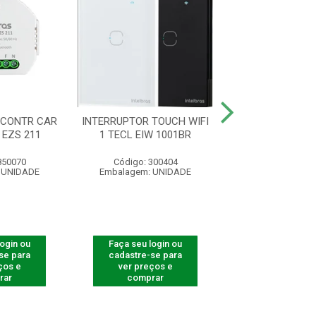
 CONTR CAR
INTERRUPTOR TOUCH WIFI
INTERRUPTOR
 EZS 211
1 TECL EIW 1001BR
ZIGBEE 3 TECL 
850070
Código: 300404
Código: 300
 UNIDADE
Embalagem: UNIDADE
Embalagem: U
login ou
Faça seu login ou
Faça seu log
se para
cadastre-se para
cadastre-se 
ços e
ver preços e
ver preços
rar
comprar
comprar