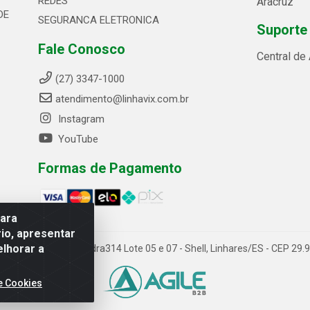
REDES
Aracruz
DE
SEGURANCA ELETRONICA
Suporte
Fale Conosco
Central de
(27) 3347-1000
atendimento@linhavix.com.br
Instagram
YouTube
Formas de Pagamento
para
io, apresentar
elhorar a
ida Alegre, 2521 - Quadra314 Lote 05 e 07 - Shell, Linhares/ES - CEP 2
e Cookies