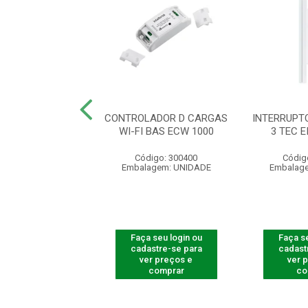
RUPTOR TOUCH
CONTROLADOR D CARGAS
INTERRUPT
 3 TECL 1003 BR
WI-FI BAS ECW 1000
3 TEC E
digo: 300732
Código: 300400
Códig
agem: UNIDADE
Embalagem: UNIDADE
Embalag
 seu login ou
Faça seu login ou
Faça se
astre-se para
cadastre-se para
cadast
er preços e
ver preços e
ver 
comprar
comprar
co