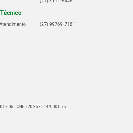
(27) 3111-6446
 Técnico
 Atendimento
(27) 99769-7181
9.901-605 - CNPJ 20.857.514/0001-75